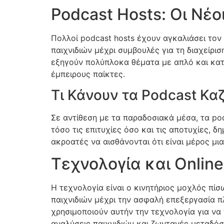
Podcast Hosts: Οι Νέ
Πολλοί podcast hosts έχουν αγκαλιάσει τον 
παιχνιδιών μέχρι συμβουλές για τη διαχείρισ
εξηγούν πολύπλοκα θέματα με απλό και κατα
έμπειρους παίκτες.
Τι Κάνουν τα Podcast Κα
Σε αντίθεση με τα παραδοσιακά μέσα, τα pod
τόσο τις επιτυχίες όσο και τις αποτυχίες, 
ακροατές να αισθάνονται ότι είναι μέρος μι
Τεχνολογία και Online
Η τεχνολογία είναι ο κινητήριος μοχλός πί
παιχνιδιών μέχρι την ασφαλή επεξεργασία πλ
χρησιμοποιούν αυτήν την τεχνολογία για ν
αναλύσεις παιχνιδιών και ζωντανές μεταδόσ