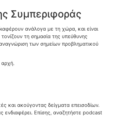
νης Συμπεριφοράς
 διαφέρουν ανάλογα με τη χώρα, και είναι
 τονίζουν τη σημασία της υπεύθυνης
ν αναγνώριση των σημείων προβληματικού
 αρχή.
κές και ακούγοντας δείγματα επεισοδίων.
ς ενδιαφέρει. Επίσης, αναζητήστε podcast