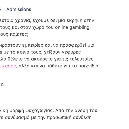
p
Admissions
λευταία χρόνια, έχουμε δει μια έκρηξη στην
τους και στον χώρο του online gambling.
τους παίκτες;
οιραστούν εμπειρίες και να προσφερθεί μια
ι με το κοινό τους, χτίζουν γέφυρες
λά θέλετε να ακούσετε για τις τελευταίες
us code
, αλλά και να μάθετε για τα παιχνίδια
ε.
ολική μορφή ψυχαγωγίας. Από την άνεση του
, σε συνδυασμό με την προσωπική σύνδεση