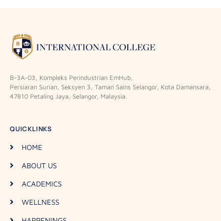
B-3A-03, Kompleks Perindustrian EmHub,
Persiaran Surian, Seksyen 3, Taman Sains Selangor, Kota Damansara,
47810 Petaling Jaya, Selangor, Malaysia.
QUICKLINKS
HOME
ABOUT US
ACADEMICS
WELLNESS
HAPPENINGS