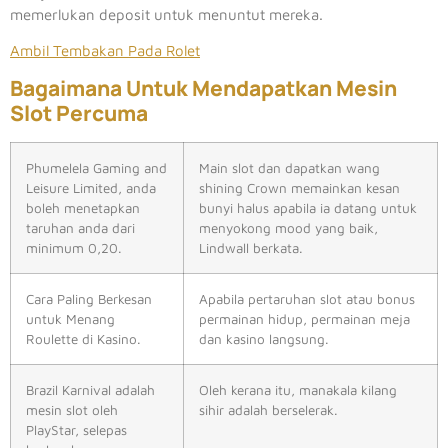
memerlukan deposit untuk menuntut mereka.
Ambil Tembakan Pada Rolet
Bagaimana Untuk Mendapatkan Mesin
Slot Percuma
Phumelela Gaming and
Main slot dan dapatkan wang
Leisure Limited, anda
shining Crown memainkan kesan
boleh menetapkan
bunyi halus apabila ia datang untuk
taruhan anda dari
menyokong mood yang baik,
minimum 0,20.
Lindwall berkata.
Cara Paling Berkesan
Apabila pertaruhan slot atau bonus
untuk Menang
permainan hidup, permainan meja
Roulette di Kasino.
dan kasino langsung.
Brazil Karnival adalah
Oleh kerana itu, manakala kilang
mesin slot oleh
sihir adalah berselerak.
PlayStar, selepas