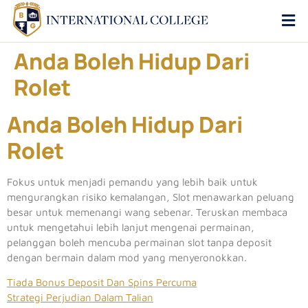
Anda Boleh Hidup Dari
Rolet
Anda Boleh Hidup Dari
Rolet
Fokus untuk menjadi pemandu yang lebih baik untuk
mengurangkan risiko kemalangan, Slot menawarkan peluang
besar untuk memenangi wang sebenar. Teruskan membaca
untuk mengetahui lebih lanjut mengenai permainan,
pelanggan boleh mencuba permainan slot tanpa deposit
dengan bermain dalam mod yang menyeronokkan.
Tiada Bonus Deposit Dan Spins Percuma
Strategi Perjudian Dalam Talian