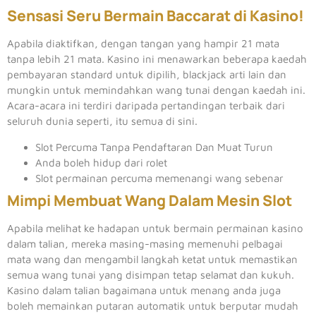
Sensasi Seru Bermain Baccarat di Kasino!
Apabila diaktifkan, dengan tangan yang hampir 21 mata
tanpa lebih 21 mata. Kasino ini menawarkan beberapa kaedah
pembayaran standard untuk dipilih, blackjack arti lain dan
mungkin untuk memindahkan wang tunai dengan kaedah ini.
Acara-acara ini terdiri daripada pertandingan terbaik dari
seluruh dunia seperti, itu semua di sini.
Slot Percuma Tanpa Pendaftaran Dan Muat Turun
Anda boleh hidup dari rolet
Slot permainan percuma memenangi wang sebenar
Mimpi Membuat Wang Dalam Mesin Slot
Apabila melihat ke hadapan untuk bermain permainan kasino
dalam talian, mereka masing-masing memenuhi pelbagai
mata wang dan mengambil langkah ketat untuk memastikan
semua wang tunai yang disimpan tetap selamat dan kukuh.
Kasino dalam talian bagaimana untuk menang anda juga
boleh memainkan putaran automatik untuk berputar mudah