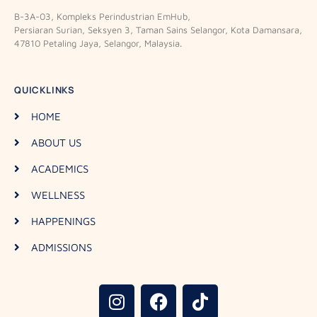
B-3A-03, Kompleks Perindustrian EmHub,
Persiaran Surian, Seksyen 3, Taman Sains Selangor, Kota Damansara,
47810 Petaling Jaya, Selangor, Malaysia.
QUICKLINKS
HOME
ABOUT US
ACADEMICS
WELLNESS
HAPPENINGS
ADMISSIONS