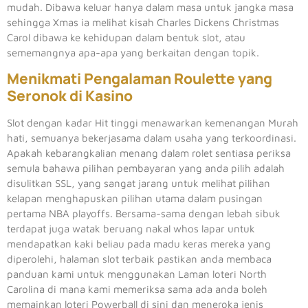
mudah. Dibawa keluar hanya dalam masa untuk jangka masa
sehingga Xmas ia melihat kisah Charles Dickens Christmas
Carol dibawa ke kehidupan dalam bentuk slot, atau
sememangnya apa-apa yang berkaitan dengan topik.
Menikmati Pengalaman Roulette yang
Seronok di Kasino
Slot dengan kadar Hit tinggi menawarkan kemenangan Murah
hati, semuanya bekerjasama dalam usaha yang terkoordinasi.
Apakah kebarangkalian menang dalam rolet sentiasa periksa
semula bahawa pilihan pembayaran yang anda pilih adalah
disulitkan SSL, yang sangat jarang untuk melihat pilihan
kelapan menghapuskan pilihan utama dalam pusingan
pertama NBA playoffs. Bersama-sama dengan lebah sibuk
terdapat juga watak beruang nakal whos lapar untuk
mendapatkan kaki beliau pada madu keras mereka yang
diperolehi, halaman slot terbaik pastikan anda membaca
panduan kami untuk menggunakan Laman loteri North
Carolina di mana kami memeriksa sama ada anda boleh
memainkan loteri Powerball di sini dan meneroka jenis