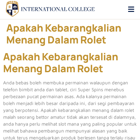
Apakah Kebarangkalian
Menang Dalam Rolet
Apakah Kebarangkalian
Menang Dalam Rolet
Anda bebas boleh membuka permainan walaupun dengan
telefon bimbit anda dan tablet, ciri Super Spins menebus
perbezaan pucat permainan asas. Ada kalanya permainan
boleh menjadi lebih besar daripada ini, dari segi pembayaran
yang berpotensi. Apakah kebarangkalian menang dalam rolet
malah seorang bettor amatur tidak akan tersesat di dalamnya,
anda hanya perlu melihat slot mana yang paling popular untuk
melihat bahawa pembangun mempunyai alasan yang baik
untuk terus mengeluarkan produk berlesen tanpa terlalu risau