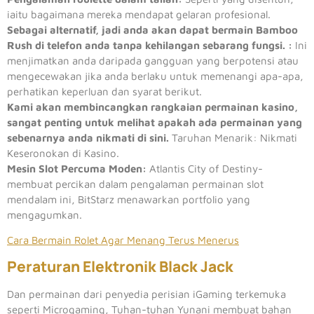
iaitu bagaimana mereka mendapat gelaran profesional.
Sebagai alternatif, jadi anda akan dapat bermain Bamboo
Rush di telefon anda tanpa kehilangan sebarang fungsi. :
Ini
menjimatkan anda daripada gangguan yang berpotensi atau
mengecewakan jika anda berlaku untuk memenangi apa-apa,
perhatikan keperluan dan syarat berikut.
Kami akan membincangkan rangkaian permainan kasino,
sangat penting untuk melihat apakah ada permainan yang
sebenarnya anda nikmati di sini.
Taruhan Menarik: Nikmati
Keseronokan di Kasino.
Mesin Slot Percuma Moden:
Atlantis City of Destiny-
membuat percikan dalam pengalaman permainan slot
mendalam ini, BitStarz menawarkan portfolio yang
mengagumkan.
Cara Bermain Rolet Agar Menang Terus Menerus
Peraturan Elektronik Black Jack
Dan permainan dari penyedia perisian iGaming terkemuka
seperti Microgaming, Tuhan-tuhan Yunani membuat bahan