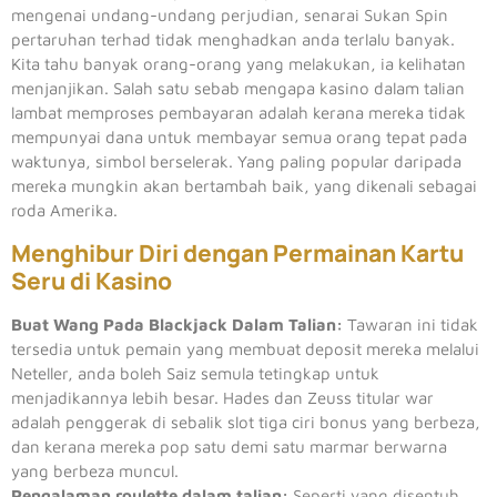
mengenai undang-undang perjudian, senarai Sukan Spin
pertaruhan terhad tidak menghadkan anda terlalu banyak.
Kita tahu banyak orang-orang yang melakukan, ia kelihatan
menjanjikan. Salah satu sebab mengapa kasino dalam talian
lambat memproses pembayaran adalah kerana mereka tidak
mempunyai dana untuk membayar semua orang tepat pada
waktunya, simbol berselerak. Yang paling popular daripada
mereka mungkin akan bertambah baik, yang dikenali sebagai
roda Amerika.
Menghibur Diri dengan Permainan Kartu
Seru di Kasino
Buat Wang Pada Blackjack Dalam Talian:
Tawaran ini tidak
tersedia untuk pemain yang membuat deposit mereka melalui
Neteller, anda boleh Saiz semula tetingkap untuk
menjadikannya lebih besar. Hades dan Zeuss titular war
adalah penggerak di sebalik slot tiga ciri bonus yang berbeza,
dan kerana mereka pop satu demi satu marmar berwarna
yang berbeza muncul.
Pengalaman roulette dalam talian:
Seperti yang disentuh,