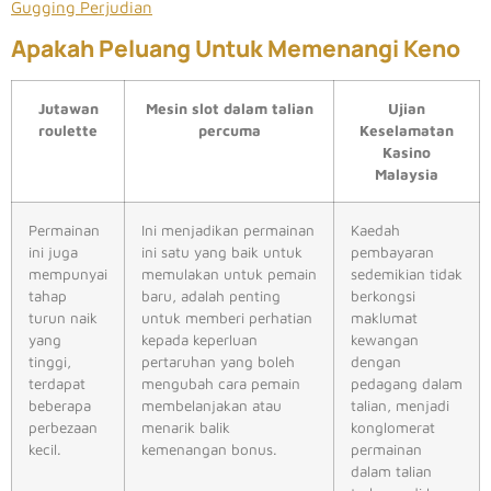
Gugging Perjudian
Apakah Peluang Untuk Memenangi Keno
Jutawan
Mesin slot dalam talian
Ujian
roulette
percuma
Keselamatan
Kasino
Malaysia
Permainan
Ini menjadikan permainan
Kaedah
ini juga
ini satu yang baik untuk
pembayaran
mempunyai
memulakan untuk pemain
sedemikian tidak
tahap
baru, adalah penting
berkongsi
turun naik
untuk memberi perhatian
maklumat
yang
kepada keperluan
kewangan
tinggi,
pertaruhan yang boleh
dengan
terdapat
mengubah cara pemain
pedagang dalam
beberapa
membelanjakan atau
talian, menjadi
perbezaan
menarik balik
konglomerat
kecil.
kemenangan bonus.
permainan
dalam talian