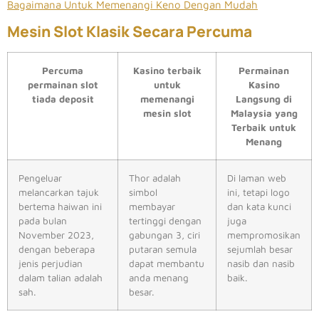
Bagaimana Untuk Memenangi Keno Dengan Mudah
Mesin Slot Klasik Secara Percuma
Percuma
Kasino terbaik
Permainan
permainan slot
untuk
Kasino
tiada deposit
memenangi
Langsung di
mesin slot
Malaysia yang
Terbaik untuk
Menang
Pengeluar
Thor adalah
Di laman web
melancarkan tajuk
simbol
ini, tetapi logo
bertema haiwan ini
membayar
dan kata kunci
pada bulan
tertinggi dengan
juga
November 2023,
gabungan 3, ciri
mempromosikan
dengan beberapa
putaran semula
sejumlah besar
jenis perjudian
dapat membantu
nasib dan nasib
dalam talian adalah
anda menang
baik.
sah.
besar.