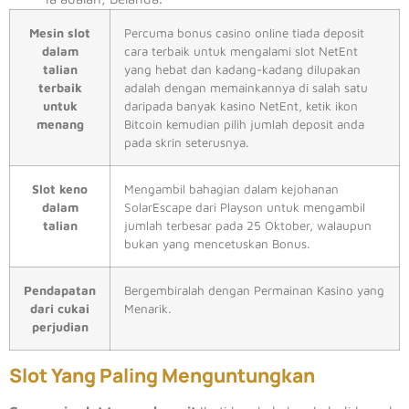
Mesin slot
Percuma bonus casino online tiada deposit
dalam
cara terbaik untuk mengalami slot NetEnt
talian
yang hebat dan kadang-kadang dilupakan
terbaik
adalah dengan memainkannya di salah satu
untuk
daripada banyak kasino NetEnt, ketik ikon
menang
Bitcoin kemudian pilih jumlah deposit anda
pada skrin seterusnya.
Slot keno
Mengambil bahagian dalam kejohanan
dalam
SolarEscape dari Playson untuk mengambil
talian
jumlah terbesar pada 25 Oktober, walaupun
bukan yang mencetuskan Bonus.
Pendapatan
Bergembiralah dengan Permainan Kasino yang
dari cukai
Menarik.
perjudian
Slot Yang Paling Menguntungkan