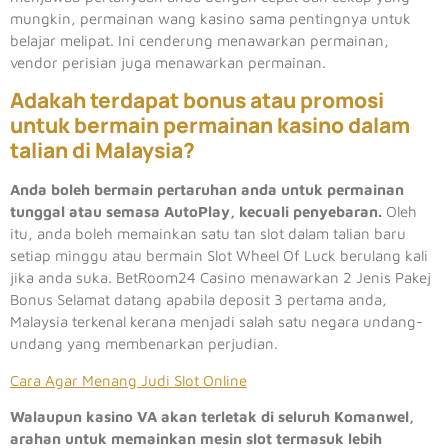
mungkin, permainan wang kasino sama pentingnya untuk
belajar melipat. Ini cenderung menawarkan permainan,
vendor perisian juga menawarkan permainan.
Adakah terdapat bonus atau promosi
untuk bermain permainan kasino dalam
talian di Malaysia?
Anda boleh bermain pertaruhan anda untuk permainan
tunggal atau semasa AutoPlay, kecuali penyebaran.
Oleh
itu, anda boleh memainkan satu tan slot dalam talian baru
setiap minggu atau bermain Slot Wheel Of Luck berulang kali
jika anda suka. BetRoom24 Casino menawarkan 2 Jenis Pakej
Bonus Selamat datang apabila deposit 3 pertama anda,
Malaysia terkenal kerana menjadi salah satu negara undang-
undang yang membenarkan perjudian.
Cara Agar Menang Judi Slot Online
Walaupun kasino VA akan terletak di seluruh Komanwel,
arahan untuk memainkan mesin slot termasuk lebih