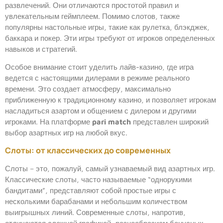
развлечений. Они отличаются простотой правил и
увлекательным геймплеем. Помимо слотов, также
популярны настольные игры, такие как рулетка, блэкджек,
баккара и покер. Эти игры требуют от игроков определенных
навыков и стратегий.
Особое внимание стоит уделить лайв-казино, где игра
ведется с настоящими дилерами в режиме реального
времени. Это создает атмосферу, максимально
приближенную к традиционному казино, и позволяет игрокам
насладиться азартом и общением с дилером и другими
игроками. На платформе
pari match
представлен широкий
выбор азартных игр на любой вкус.
Слоты: от классических до современных
Слоты – это, пожалуй, самый узнаваемый вид азартных игр.
Классические слоты, часто называемые “однорукими
бандитами”, представляют собой простые игры с
несколькими барабанами и небольшим количеством
выигрышных линий. Современные слоты, напротив,