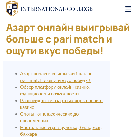
Азарт онлайн выигрывай
больше с pari match и
ощути вкус победы!
Азарт онлайн: выигрывай больше с
pari match и ощути вкус победы!
Обзор платформ онлайн-казино:
функционал и возможности
Разновидности азартных игр в онлайн-
казино
Слоты: от классических до
современных
Настольные игры: рулетка, блэкджек,
баккара