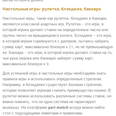
Настольные игры: рулетка, блэкджек, баккара
Настольные игры, такие как рулетка, блэкджек и баккара,
являются классикой азартных игр. Рулетка – это игра, в
которой игроки делают ставки на определенные числа или
группы чисел на вращающемся колесе. Блэкджек – это игра,
в которой игроки соревнуются с дилером, пытаясь набрать
сумму карт, максимально близкую к 21, но не превышающую
ее. Баккара – это игра, в которой игроки делают ставки на то,
чья рука (игрока или банкира) наберет сумму карт,
максимально близкую к 9.
Для успешной игры в настольные игры необходимо знать
правила игры и использовать определенные стратегии.
Например, в блэкджеке существует базовая стратегия,
которая позволяет игрокам снизить преимущество казино. В
рулетке можно использовать различные системы ставок, но
важно помнить, что ни одна система не гарантирует
выигрыш. На платформе
pari match
всегда можно найти
стол с подходящими лимитами и правилами.