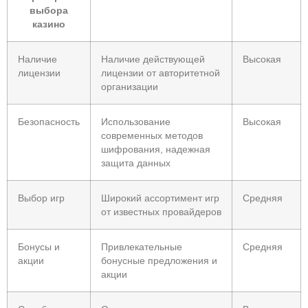
выбора
казино
Наличие
Наличие действующей
Высокая
лицензии
лицензии от авторитетной
организации
Безопасность
Использование
Высокая
современных методов
шифрования, надежная
защита данных
Выбор игр
Широкий ассортимент игр
Средняя
от известных провайдеров
Бонусы и
Привлекательные
Средняя
акции
бонусные предложения и
акции