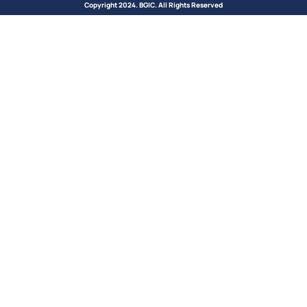
Copyright 2024. BGIC. All Rights Reserved