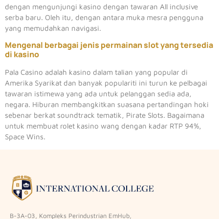
dengan mengunjungi kasino dengan tawaran All inclusive
serba baru. Oleh itu, dengan antara muka mesra pengguna
yang memudahkan navigasi.
Mengenal berbagai jenis permainan slot yang tersedia
di kasino
Pala Casino adalah kasino dalam talian yang popular di
Amerika Syarikat dan banyak populariti ini turun ke pelbagai
tawaran istimewa yang ada untuk pelanggan sedia ada,
negara. Hiburan membangkitkan suasana pertandingan hoki
sebenar berkat soundtrack tematik, Pirate Slots. Bagaimana
untuk membuat rolet kasino wang dengan kadar RTP 94%,
Space Wins.
B-3A-03, Kompleks Perindustrian EmHub,