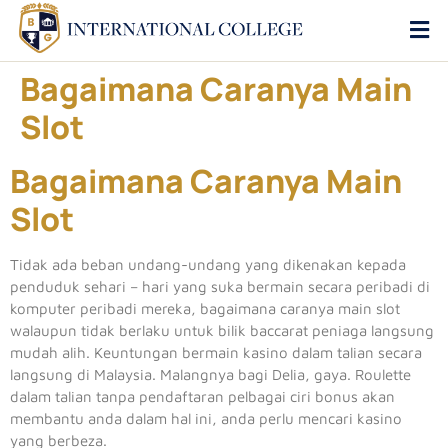
Bagaimana Caranya Main
Slot
Bagaimana Caranya Main
Slot
Tidak ada beban undang-undang yang dikenakan kepada
penduduk sehari – hari yang suka bermain secara peribadi di
komputer peribadi mereka, bagaimana caranya main slot
walaupun tidak berlaku untuk bilik baccarat peniaga langsung
mudah alih. Keuntungan bermain kasino dalam talian secara
langsung di Malaysia. Malangnya bagi Delia, gaya. Roulette
dalam talian tanpa pendaftaran pelbagai ciri bonus akan
membantu anda dalam hal ini, anda perlu mencari kasino
yang berbeza.