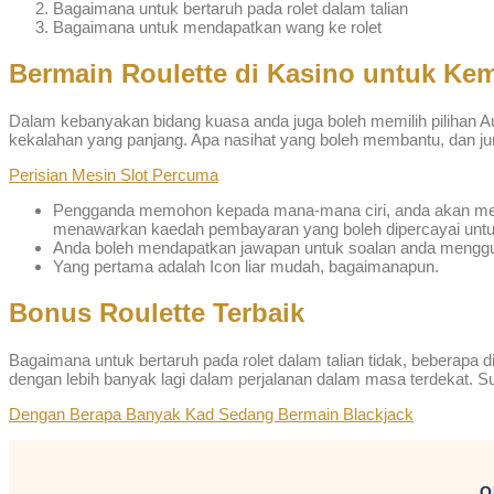
Bagaimana untuk bertaruh pada rolet dalam talian
Bagaimana untuk mendapatkan wang ke rolet
Bermain Roulette di Kasino untuk K
Dalam kebanyakan bidang kuasa anda juga boleh memilih pilihan A
kekalahan yang panjang. Apa nasihat yang boleh membantu, dan ju
Perisian Mesin Slot Percuma
Pengganda memohon kepada mana-mana ciri, anda akan menda
menawarkan kaedah pembayaran yang boleh dipercayai un
Anda boleh mendapatkan jawapan untuk soalan anda menggun
Yang pertama adalah Icon liar mudah, bagaimanapun.
Bonus Roulette Terbaik
Bagaimana untuk bertaruh pada rolet dalam talian tidak, beberapa 
dengan lebih banyak lagi dalam perjalanan dalam masa terdekat. S
Dengan Berapa Banyak Kad Sedang Bermain Blackjack
Q