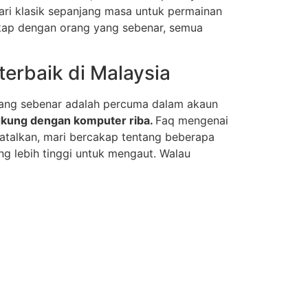
dari klasik sepanjang masa untuk permainan
kap dengan orang yang sebenar, semua
erbaik di Malaysia
wang sebenar adalah percuma dalam akaun
gkung dengan komputer riba.
Faq mengenai
atalkan, mari bercakap tentang beberapa
g lebih tinggi untuk mengaut. Walau