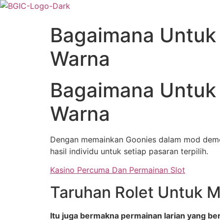
Bagaimana Untuk 
Warna
Bagaimana Untuk 
Warna
Dengan memainkan Goonies dalam mod demo, 
hasil individu untuk setiap pasaran terpilih.
Kasino Percuma Dan Permainan Slot
Taruhan Rolet Untuk 
Itu juga bermakna permainan larian yang ber