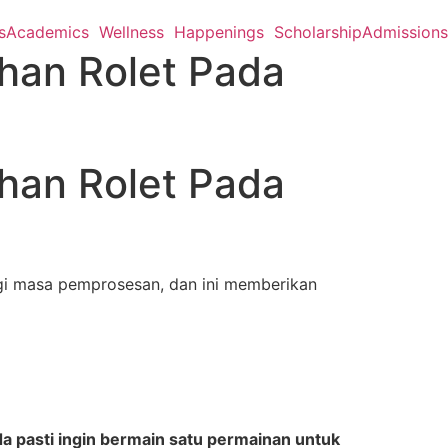
s
Academics
Wellness
Happenings
Scholarship
Admissions
han Rolet Pada
han Rolet Pada
i masa pemprosesan, dan ini memberikan
da pasti ingin bermain satu permainan untuk