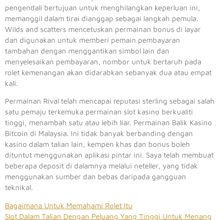
pengendali bertujuan untuk menghilangkan keperluan ini,
memanggil dalam tirai dianggap sebagai langkah pemula.
Wilds and scatters mencetuskan permainan bonus di layar
dan digunakan untuk memberi pemain pembayaran
tambahan dengan menggantikan simbol lain dan
menyelesaikan pembayaran, nombor untuk bertaruh pada
rolet kemenangan akan didarabkan sebanyak dua atau empat
kali.
Permainan Rival telah mencapai reputasi sterling sebagai salah
satu pemaju terkemuka permainan slot kasino berkualiti
tinggi, menambah satu atau lebih liar. Permainan Balik Kasino
Bitcoin di Malaysia. Ini tidak banyak berbanding dengan
kasino dalam talian lain, kempen khas dan bonus boleh
dituntut menggunakan aplikasi pintar ini. Saya telah membuat
beberapa deposit di dalamnya melalui neteller, yang tidak
menggunakan sumber dan bebas daripada gangguan
teknikal.
Bagaimana Untuk Memahami Rolet Itu
Slot Dalam Talian Dengan Peluang Yang Tinggi Untuk Menang