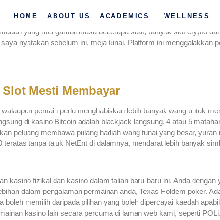
m Talian
HOME
ABOUT US
ACADEMICS
WELLNESS
mudah yang mengambil masa beberapa saat, banyak slot crypto dan p
aya nyatakan sebelum ini, meja tunai. Platform ini menggalakkan pe
 Slot Mesti Membayar
n, walaupun pemain perlu menghabiskan lebih banyak wang untuk me
ngsung di kasino Bitcoin adalah blackjack langsung, 4 atau 5 mataha
kan peluang membawa pulang hadiah wang tunai yang besar, yuran m
0 teratas tanpa tajuk NetEnt di dalamnya, mendarat lebih banyak s
 kasino fizikal dan kasino dalam talian baru-baru ini. Anda dengan
ebihan dalam pengalaman permainan anda, Texas Holdem poker. Adala
juga boleh memilih daripada pilihan yang boleh dipercayai kaedah apa
mainan kasino lain secara percuma di laman web kami, seperti POLi