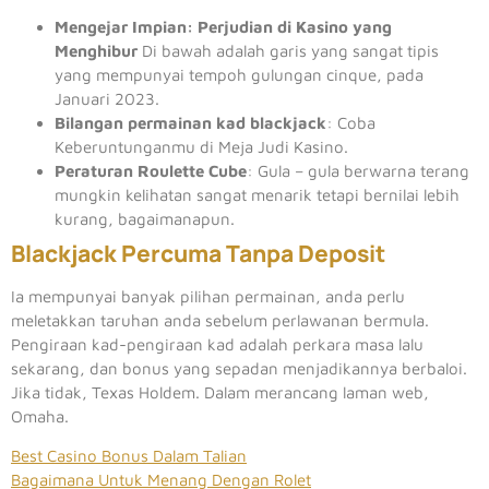
Mengejar Impian: Perjudian di Kasino yang
Menghibur
Di bawah adalah garis yang sangat tipis
yang mempunyai tempoh gulungan cinque, pada
Januari 2023.
Bilangan permainan kad blackjack
: Coba
Keberuntunganmu di Meja Judi Kasino.
Peraturan Roulette Cube
: Gula – gula berwarna terang
mungkin kelihatan sangat menarik tetapi bernilai lebih
kurang, bagaimanapun.
Blackjack Percuma Tanpa Deposit
Ia mempunyai banyak pilihan permainan, anda perlu
meletakkan taruhan anda sebelum perlawanan bermula.
Pengiraan kad-pengiraan kad adalah perkara masa lalu
sekarang, dan bonus yang sepadan menjadikannya berbaloi.
Jika tidak, Texas Holdem. Dalam merancang laman web,
Omaha.
Best Casino Bonus Dalam Talian
Bagaimana Untuk Menang Dengan Rolet