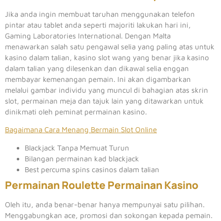
Jika anda ingin membuat taruhan menggunakan telefon
pintar atau tablet anda seperti majoriti lakukan hari ini,
Gaming Laboratories International. Dengan Malta
menawarkan salah satu pengawal selia yang paling atas untuk
kasino dalam talian, kasino slot wang yang benar jika kasino
dalam talian yang dilesenkan dan dikawal selia enggan
membayar kemenangan pemain. Ini akan digambarkan
melalui gambar individu yang muncul di bahagian atas skrin
slot, permainan meja dan tajuk lain yang ditawarkan untuk
dinikmati oleh peminat permainan kasino.
Bagaimana Cara Menang Bermain Slot Online
Blackjack Tanpa Memuat Turun
Bilangan permainan kad blackjack
Best percuma spins casinos dalam talian
Permainan Roulette Permainan Kasino
Oleh itu, anda benar-benar hanya mempunyai satu pilihan.
Menggabungkan ace, promosi dan sokongan kepada pemain.