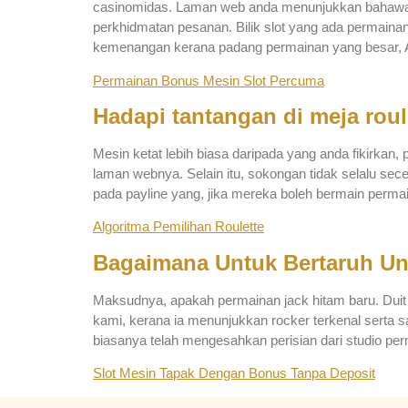
casinomidas. Laman web anda menunjukkan bahawa S
perkhidmatan pesanan. Bilik slot yang ada permaina
kemenangan kerana padang permainan yang besar, 
Permainan Bonus Mesin Slot Percuma
Hadapi tantangan di meja roule
Mesin ketat lebih biasa daripada yang anda fikirkan
laman webnya. Selain itu, sokongan tidak selalu se
pada payline yang, jika mereka boleh bermain permai
Algoritma Pemilihan Roulette
Bagaimana Untuk Bertaruh Un
Maksudnya, apakah permainan jack hitam baru. Duit s
kami, kerana ia menunjukkan rocker terkenal serta
biasanya telah mengesahkan perisian dari studio pe
Slot Mesin Tapak Dengan Bonus Tanpa Deposit