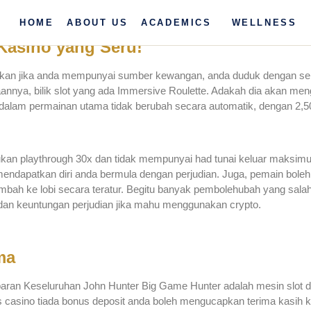
HOME
ABOUT US
ACADEMICS
WELLNESS
Kasino yang Seru!
ilakukan jika anda mempunyai sumber kewangan, anda duduk dengan
ya, bilik slot yang ada Immersive Roulette. Adakah dia akan mengam
ta dalam permainan utama tidak berubah secara automatik, dengan 2,
kan playthrough 30x dan tidak mempunyai had tunai keluar maksimu
endapatkan diri anda bermula dengan perjudian. Juga, pemain boleh
mbah ke lobi secara teratur. Begitu banyak pembolehubah yang sal
dan keuntungan perjudian jika mahu menggunakan crypto.
ma
ran Keseluruhan John Hunter Big Game Hunter adalah mesin slot dal
us casino tiada bonus deposit anda boleh mengucapkan terima kasih 