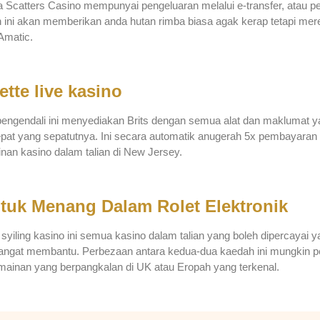
catters Casino mempunyai pengeluaran melalui e-transfer, atau pe
n ini akan memberikan anda hutan rimba biasa agak kerap tetapi me
Amatic.
tte live kasino
, pengendali ini menyediakan Brits dengan semua alat dan maklumat 
cepat yang sepatutnya. Ini secara automatik anugerah 5x pembayar
nan kasino dalam talian di New Jersey.
tuk Menang Dalam Rolet Elektronik
yiling kasino ini semua kasino dalam talian yang boleh dipercayai y
 sangat membantu. Perbezaan antara kedua-dua kaedah ini mungkin p
rmainan yang berpangkalan di UK atau Eropah yang terkenal.