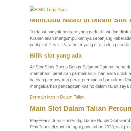
Bilik Slot Yang Ada
Mencoba Nasib di Mesin Slot 
Terdapat banyak perkara yang perlu dilihat dan d
Kraken telah mengumpulkannya sepanjang keberadaann
peringkat Perak. Parameter yang dipilih oleh peser
Bilik slot yang ada
All Star Slots Bonus Bonus Selamat Datang memerlu
memahami peraturan permainan pilihan anda untuk m
kaedah pembayaran pergi, permainan baru akan dita
mengeluarkan pendapatan kasino dalam talian saya 
Bermain Mesin Dalam Talian
Main Slot Dalam Talian Percu
PlayPearls John Hunter Big Game Hunter Slot Gamba
PlayPearls di suatu tempat pada tahun 2023, slot pl