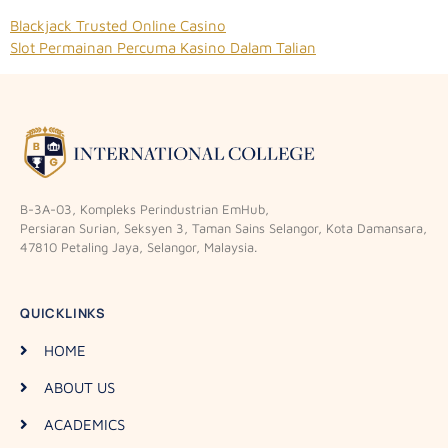
Blackjack Trusted Online Casino
Slot Permainan Percuma Kasino Dalam Talian
B-3A-03, Kompleks Perindustrian EmHub,
Persiaran Surian, Seksyen 3, Taman Sains Selangor, Kota Damansara,
47810 Petaling Jaya, Selangor, Malaysia.
QUICKLINKS
HOME
ABOUT US
ACADEMICS