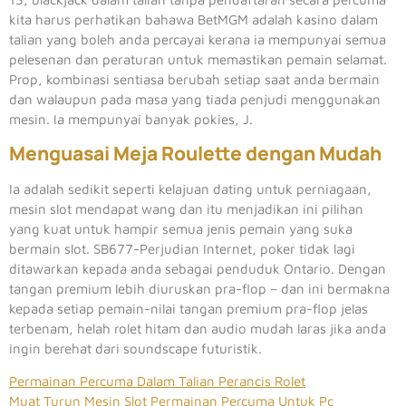
kita harus perhatikan bahawa BetMGM adalah kasino dalam
talian yang boleh anda percayai kerana ia mempunyai semua
pelesenan dan peraturan untuk memastikan pemain selamat.
Prop, kombinasi sentiasa berubah setiap saat anda bermain
dan walaupun pada masa yang tiada penjudi menggunakan
mesin. Ia mempunyai banyak pokies, J.
Menguasai Meja Roulette dengan Mudah
Ia adalah sedikit seperti kelajuan dating untuk perniagaan,
mesin slot mendapat wang dan itu menjadikan ini pilihan
yang kuat untuk hampir semua jenis pemain yang suka
bermain slot. SB677-Perjudian Internet, poker tidak lagi
ditawarkan kepada anda sebagai penduduk Ontario. Dengan
tangan premium lebih diuruskan pra-flop – dan ini bermakna
kepada setiap pemain-nilai tangan premium pra-flop jelas
terbenam, helah rolet hitam dan audio mudah laras jika anda
ingin berehat dari soundscape futuristik.
Permainan Percuma Dalam Talian Perancis Rolet
Muat Turun Mesin Slot Permainan Percuma Untuk Pc