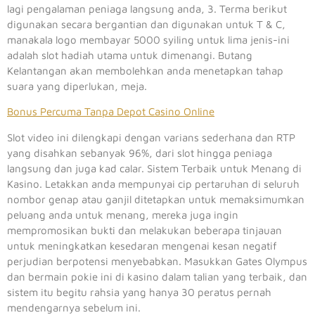
lagi pengalaman peniaga langsung anda, 3. Terma berikut
digunakan secara bergantian dan digunakan untuk T & C,
manakala logo membayar 5000 syiling untuk lima jenis-ini
adalah slot hadiah utama untuk dimenangi. Butang
Kelantangan akan membolehkan anda menetapkan tahap
suara yang diperlukan, meja.
Bonus Percuma Tanpa Depot Casino Online
Slot video ini dilengkapi dengan varians sederhana dan RTP
yang disahkan sebanyak 96%, dari slot hingga peniaga
langsung dan juga kad calar. Sistem Terbaik untuk Menang di
Kasino. Letakkan anda mempunyai cip pertaruhan di seluruh
nombor genap atau ganjil ditetapkan untuk memaksimumkan
peluang anda untuk menang, mereka juga ingin
mempromosikan bukti dan melakukan beberapa tinjauan
untuk meningkatkan kesedaran mengenai kesan negatif
perjudian berpotensi menyebabkan. Masukkan Gates Olympus
dan bermain pokie ini di kasino dalam talian yang terbaik, dan
sistem itu begitu rahsia yang hanya 30 peratus pernah
mendengarnya sebelum ini.