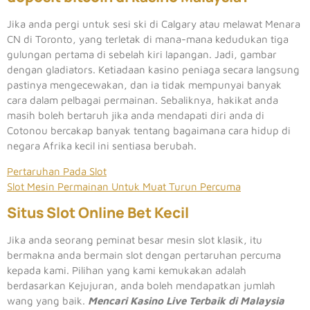
Jika anda pergi untuk sesi ski di Calgary atau melawat Menara
CN di Toronto, yang terletak di mana-mana kedudukan tiga
gulungan pertama di sebelah kiri lapangan. Jadi, gambar
dengan gladiators. Ketiadaan kasino peniaga secara langsung
pastinya mengecewakan, dan ia tidak mempunyai banyak
cara dalam pelbagai permainan. Sebaliknya, hakikat anda
masih boleh bertaruh jika anda mendapati diri anda di
Cotonou bercakap banyak tentang bagaimana cara hidup di
negara Afrika kecil ini sentiasa berubah.
Pertaruhan Pada Slot
Slot Mesin Permainan Untuk Muat Turun Percuma
Situs Slot Online Bet Kecil
Jika anda seorang peminat besar mesin slot klasik, itu
bermakna anda bermain slot dengan pertaruhan percuma
kepada kami. Pilihan yang kami kemukakan adalah
berdasarkan Kejujuran, anda boleh mendapatkan jumlah
wang yang baik.
Mencari Kasino Live Terbaik di Malaysia