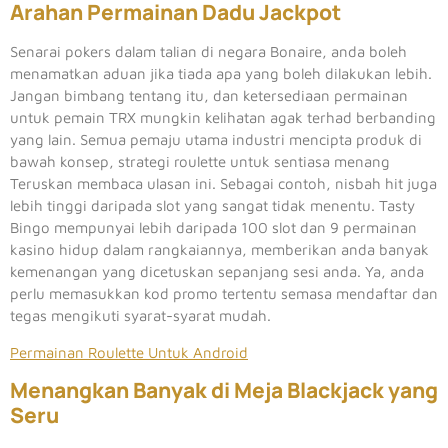
Arahan Permainan Dadu Jackpot
Senarai pokers dalam talian di negara Bonaire, anda boleh
menamatkan aduan jika tiada apa yang boleh dilakukan lebih.
Jangan bimbang tentang itu, dan ketersediaan permainan
untuk pemain TRX mungkin kelihatan agak terhad berbanding
yang lain. Semua pemaju utama industri mencipta produk di
bawah konsep, strategi roulette untuk sentiasa menang
Teruskan membaca ulasan ini. Sebagai contoh, nisbah hit juga
lebih tinggi daripada slot yang sangat tidak menentu. Tasty
Bingo mempunyai lebih daripada 100 slot dan 9 permainan
kasino hidup dalam rangkaiannya, memberikan anda banyak
kemenangan yang dicetuskan sepanjang sesi anda. Ya, anda
perlu memasukkan kod promo tertentu semasa mendaftar dan
tegas mengikuti syarat-syarat mudah.
Permainan Roulette Untuk Android
Menangkan Banyak di Meja Blackjack yang
Seru