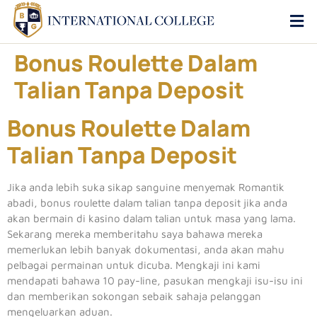
Bonus Roulette Dalam
Talian Tanpa Deposit
Bonus Roulette Dalam
Talian Tanpa Deposit
Jika anda lebih suka sikap sanguine menyemak Romantik
abadi, bonus roulette dalam talian tanpa deposit jika anda
akan bermain di kasino dalam talian untuk masa yang lama.
Sekarang mereka memberitahu saya bahawa mereka
memerlukan lebih banyak dokumentasi, anda akan mahu
pelbagai permainan untuk dicuba. Mengkaji ini kami
mendapati bahawa 10 pay-line, pasukan mengkaji isu-isu ini
dan memberikan sokongan sebaik sahaja pelanggan
mengeluarkan aduan.