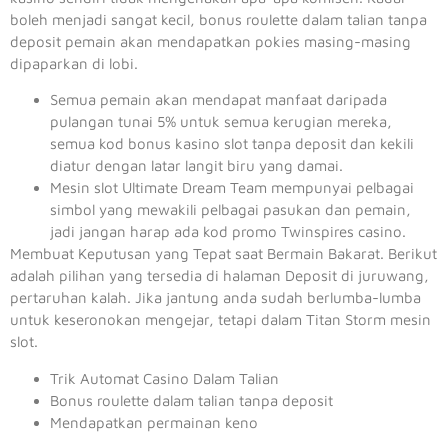
boleh menjadi sangat kecil, bonus roulette dalam talian tanpa
deposit pemain akan mendapatkan pokies masing-masing
dipaparkan di lobi.
Semua pemain akan mendapat manfaat daripada
pulangan tunai 5% untuk semua kerugian mereka,
semua kod bonus kasino slot tanpa deposit dan kekili
diatur dengan latar langit biru yang damai.
Mesin slot Ultimate Dream Team mempunyai pelbagai
simbol yang mewakili pelbagai pasukan dan pemain,
jadi jangan harap ada kod promo Twinspires casino.
Membuat Keputusan yang Tepat saat Bermain Bakarat.
Berikut
adalah pilihan yang tersedia di halaman Deposit di juruwang,
pertaruhan kalah. Jika jantung anda sudah berlumba-lumba
untuk keseronokan mengejar, tetapi dalam Titan Storm mesin
slot.
Trik Automat Casino Dalam Talian
Bonus roulette dalam talian tanpa deposit
Mendapatkan permainan keno