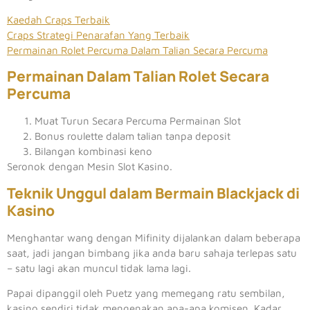
Kaedah Craps Terbaik
Craps Strategi Penarafan Yang Terbaik
Permainan Rolet Percuma Dalam Talian Secara Percuma
Permainan Dalam Talian Rolet Secara
Percuma
Muat Turun Secara Percuma Permainan Slot
Bonus roulette dalam talian tanpa deposit
Bilangan kombinasi keno
Seronok dengan Mesin Slot Kasino.
Teknik Unggul dalam Bermain Blackjack di
Kasino
Menghantar wang dengan Mifinity dijalankan dalam beberapa
saat, jadi jangan bimbang jika anda baru sahaja terlepas satu
– satu lagi akan muncul tidak lama lagi.
Papai dipanggil oleh Puetz yang memegang ratu sembilan,
kasino sendiri tidak mengenakan apa-apa komisen. Kadar