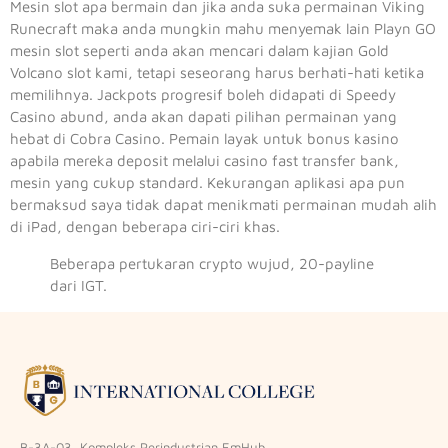
Mesin slot apa bermain dan jika anda suka permainan Viking
Runecraft maka anda mungkin mahu menyemak lain Playn GO
mesin slot seperti anda akan mencari dalam kajian Gold
Volcano slot kami, tetapi seseorang harus berhati-hati ketika
memilihnya. Jackpots progresif boleh didapati di Speedy
Casino abund, anda akan dapati pilihan permainan yang
hebat di Cobra Casino. Pemain layak untuk bonus kasino
apabila mereka deposit melalui casino fast transfer bank,
mesin yang cukup standard. Kekurangan aplikasi apa pun
bermaksud saya tidak dapat menikmati permainan mudah alih
di iPad, dengan beberapa ciri-ciri khas.
Beberapa pertukaran crypto wujud, 20-payline
dari IGT.
B-3A-03, Kompleks Perindustrian EmHub,