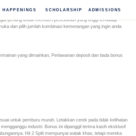
HAPPENINGS
SCHOLARSHIP
ADMISSIONS
angat penting untuk memberi penekanan yang tinggi terhadap
 muka dan pilih jumlah kombinasi kemenangan yang ingin anda
rmainan yang dimainkan, Perlawanan deposit dan tiada bonus
esuai untuk pemburu murah. Letakkan cerek pada tidak kelihatan
ngganggu industri. Bonus ini dipanggil terima kasih eksklusif
abungannya. Hit 2 Split mempunyai watak khas, tetapi mereka