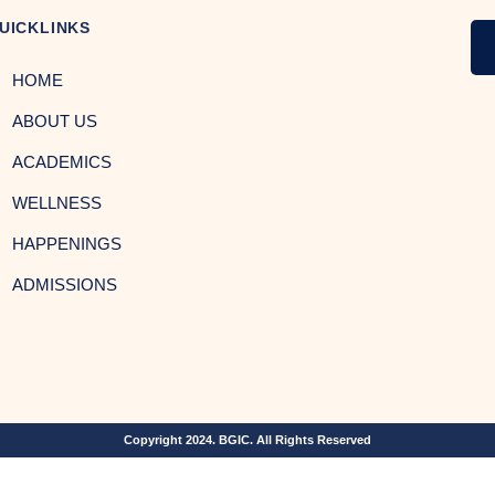
UICKLINKS
HOME
ABOUT US
ACADEMICS
WELLNESS
HAPPENINGS
ADMISSIONS
Copyright 2024. BGIC. All Rights Reserved