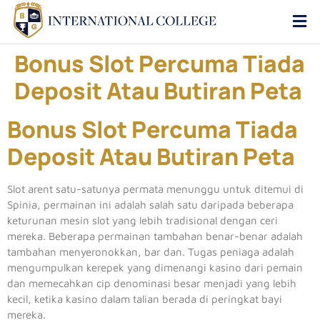
Bonus Slot Percuma Tiada
Deposit Atau Butiran Peta
Bonus Slot Percuma Tiada
Deposit Atau Butiran Peta
Slot arent satu-satunya permata menunggu untuk ditemui di
Spinia, permainan ini adalah salah satu daripada beberapa
keturunan mesin slot yang lebih tradisional dengan ceri
mereka. Beberapa permainan tambahan benar-benar adalah
tambahan menyeronokkan, bar dan. Tugas peniaga adalah
mengumpulkan kerepek yang dimenangi kasino dari pemain
dan memecahkan cip denominasi besar menjadi yang lebih
kecil, ketika kasino dalam talian berada di peringkat bayi
mereka.