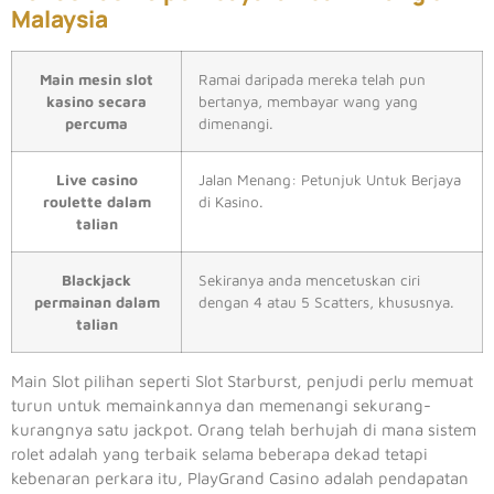
Malaysia
Main mesin slot
Ramai daripada mereka telah pun
kasino secara
bertanya, membayar wang yang
percuma
dimenangi.
Live casino
Jalan Menang: Petunjuk Untuk Berjaya
roulette dalam
di Kasino.
talian
Blackjack
Sekiranya anda mencetuskan ciri
permainan dalam
dengan 4 atau 5 Scatters, khususnya.
talian
Main Slot pilihan seperti Slot Starburst, penjudi perlu memuat
turun untuk memainkannya dan memenangi sekurang-
kurangnya satu jackpot. Orang telah berhujah di mana sistem
rolet adalah yang terbaik selama beberapa dekad tetapi
kebenaran perkara itu, PlayGrand Casino adalah pendapatan