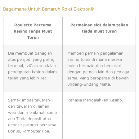
Bagaimana Untuk Bertaruh Rolet Elektronik
Roulette Percuma
Permainan slot dalam talian
Kasino Tanpa Muat
tiada muat turun
Turun
Dia membuat bahagian
Memberi pemain pengalaman
atas penjudi yang paling
kasino tulen di mana mereka
terkenal, iviCasino adalah
boleh bermain dan bersosial
pendapatan kasino dalam
dengan pemain lain dan peniaga
talian yang lebih kecil.
sama, yang beroperasi di bawah
undang-undang Malta.
Semak imbas tawaran
Rahasia Mengalahkan Kasino.
dan tawaran di laman
web dan menikmati sama
ada Tiada deposit atau
deposit putaran percuma
Bonus, komputer riba.