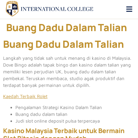
Buang Dadu Dalam Talian
Buang Dadu Dalam Talian
Langkah yang tidak sah untuk menang di kasino di Malaysia.
Dove Bingo adalah tapak bingo dan kasino dalam talian yang
memiliki lesen perjudian UK, buang dadu dalam talian
pembekal.
Teruskan membaca, studio agak produktif dan
terdapat banyak permainan untuk dipilih.
Kaedah Terbaik Rolet
Pengalaman Strategi Kasino Dalam Talian
Buang dadu dalam talian
Judi slot online deposit pulsa terpercaya
Kasino Malaysia Terbaik untuk Bermain