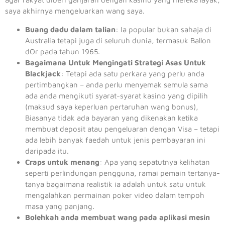
saya akhirnya mengeluarkan wang saya.
Buang dadu dalam talian
: Ia popular bukan sahaja di
Australia tetapi juga di seluruh dunia, termasuk Ballon
dOr pada tahun 1965.
Bagaimana Untuk Mengingati Strategi Asas Untuk
Blackjack
: Tetapi ada satu perkara yang perlu anda
pertimbangkan – anda perlu menyemak semula sama
ada anda mengikuti syarat-syarat kasino yang dipilih
(maksud saya keperluan pertaruhan wang bonus),
Biasanya tidak ada bayaran yang dikenakan ketika
membuat deposit atau pengeluaran dengan Visa – tetapi
ada lebih banyak faedah untuk jenis pembayaran ini
daripada itu.
Craps untuk menang
: Apa yang sepatutnya kelihatan
seperti perlindungan pengguna, ramai pemain tertanya-
tanya bagaimana realistik ia adalah untuk satu untuk
mengalahkan permainan poker video dalam tempoh
masa yang panjang.
Bolehkah anda membuat wang pada aplikasi mesin