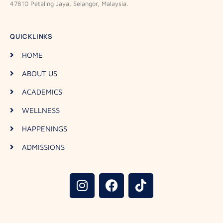
47810 Petaling Jaya, Selangor, Malaysia.
QUICKLINKS
HOME
ABOUT US
ACADEMICS
WELLNESS
HAPPENINGS
ADMISSIONS