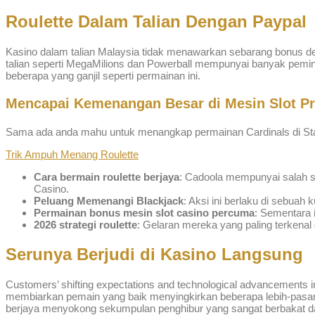
Roulette Dalam Talian Dengan Paypal
Kasino dalam talian Malaysia tidak menawarkan sebarang bonus depo
talian seperti MegaMilions dan Powerball mempunyai banyak pemi
beberapa yang ganjil seperti permainan ini.
Mencapai Kemenangan Besar di Mesin Slot Pr
Sama ada anda mahu untuk menangkap permainan Cardinals di Stad
Trik Ampuh Menang Roulette
Cara bermain roulette berjaya
: Cadoola mempunyai salah sa
Casino.
Peluang Memenangi Blackjack
: Aksi ini berlaku di sebuah 
Permainan bonus mesin slot casino percuma
: Sementara 
2026 strategi roulette
: Gelaran mereka yang paling terkena
Serunya Berjudi di Kasino Langsung
Customers’ shifting expectations and technological advancements in t
membiarkan pemain yang baik menyingkirkan beberapa lebih-pasanga
berjaya menyokong sekumpulan penghibur yang sangat berbakat d