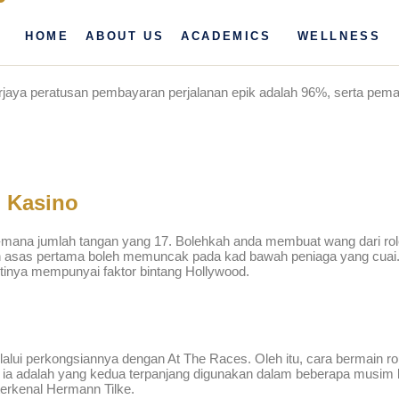
ya
HOME
ABOUT US
ACADEMICS
WELLNESS
erjaya peratusan pembayaran perjalanan epik adalah 96%, serta pema
i Kasino
mana jumlah tangan yang 17. Bolehkah anda membuat wang dari rolet
 asas pertama boleh memuncak pada kad bawah peniaga yang cuai. P
tinya mempunyai faktor bintang Hollywood.
lui perkongsiannya dengan At The Races. Oleh itu, cara bermain roul
i, ia adalah yang kedua terpanjang digunakan dalam beberapa musim
terkenal Hermann Tilke.