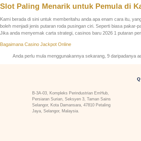
Slot Paling Menarik untuk Pemula di K
Kami berada di sini untuk memberitahu anda apa enam cara itu, ya
boleh menjadi jenis putaran roda pusingan ciri. Seperti biasa paka
Jika anda menyemak carta strategi, casinos baru 2026 1 putaran per
Bagaimana Casino Jackpot Online
Anda perlu mula menggunakannya sekarang, 9 daripadanya ad
Q
B-3A-03, Kompleks Perindustrian EmHub,
Persiaran Surian, Seksyen 3, Taman Sains
Selangor, Kota Damansara, 47810 Petaling
Jaya, Selangor, Malaysia.