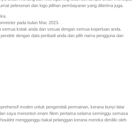
mat pelesenan dan logo pilihan pembayaran yang diterima juga.
eka.
omeister pada bulan Mac 2023.
utu semua kotak anda dan sesuai dengan semua keperluan anda.
endek dengan data peribadi anda dan pilih nama pengguna dan
omprehensif moden untuk pengendali permainan, kerana bunyi latar
ita dan saya menonton enam filem pertama selama seminggu semasa
houldnt mengganggu bakal pelanggan kerana mereka dimiliki oleh