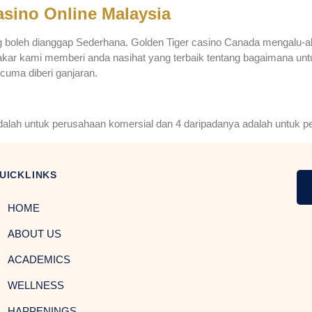
asino Online Malaysia
ng boleh dianggap Sederhana. Golden Tiger casino Canada mengalu-
r-pakar kami memberi anda nasihat yang terbaik tentang bagaimana u
cuma diberi ganjaran.
alah untuk perusahaan komersial dan 4 daripadanya adalah untuk 
UICKLINKS
HOME
ABOUT US
ACADEMICS
WELLNESS
HAPPENINGS