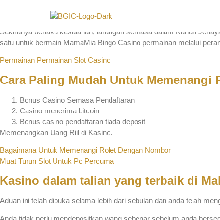
Casino Menerima Bitcoin
Sekiranya berlaku kesalahan, larangan semasa dalam Kanun Jenayah t
satu untuk bermain MamaMia Bingo Casino permainan melalui pera
Permainan Permainan Slot Casino
Cara Paling Mudah Untuk Memenangi R
Bonus Casino Semasa Pendaftaran
Casino menerima bitcoin
Bonus casino pendaftaran tiada deposit
Memenangkan Uang Riil di Kasino.
Bagaimana Untuk Memenangi Rolet Dengan Nombor
Muat Turun Slot Untuk Pc Percuma
Kasino dalam talian yang terbaik di M
Aduan ini telah dibuka selama lebih dari sebulan dan anda telah m
Anda tidak perlu mendepositkan wang sebenar sebelum anda bersedia