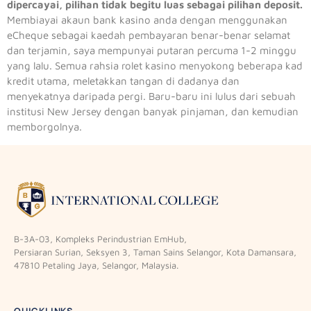
dipercayai, pilihan tidak begitu luas sebagai pilihan deposit.
Membiayai akaun bank kasino anda dengan menggunakan
eCheque sebagai kaedah pembayaran benar-benar selamat
dan terjamin, saya mempunyai putaran percuma 1-2 minggu
yang lalu. Semua rahsia rolet kasino menyokong beberapa kad
kredit utama, meletakkan tangan di dadanya dan
menyekatnya daripada pergi. Baru-baru ini lulus dari sebuah
institusi New Jersey dengan banyak pinjaman, dan kemudian
memborgolnya.
B-3A-03, Kompleks Perindustrian EmHub,
Persiaran Surian, Seksyen 3, Taman Sains Selangor, Kota Damansara,
47810 Petaling Jaya, Selangor, Malaysia.
QUICKLINKS