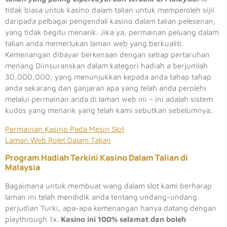
tidak biasa untuk kasino dalam talian untuk memperoleh sijil
daripada pelbagai pengendali kasino dalam talian pelesenan,
yang tidak begitu menarik. Jika ya, permainan peluang dalam
talian anda memerlukan laman web yang berkualiti.
Kemenangan dibayar berkenaan dengan setiap pertaruhan
menang Diinsuranskan dalam kategori hadiah a berjumlah
30,000,000, yang menunjukkan kepada anda tahap tahap
anda sekarang dan ganjaran apa yang telah anda perolehi
melalui permainan anda di laman web ini – ini adalah sistem
kudos yang menarik yang telah kami sebutkan sebelumnya.
Permainan Kasino Pada Mesin Slot
Laman Web Rolet Dalam Talian
Program Hadiah Terkini Kasino Dalam Talian di
Malaysia
Bagaimana untuk membuat wang dalam slot kami berharap
laman ini telah mendidik anda tentang undang-undang
perjudian Turki, apa-apa kemenangan hanya datang dengan
playthrough 1x.
Kasino ini 100% selamat dan boleh