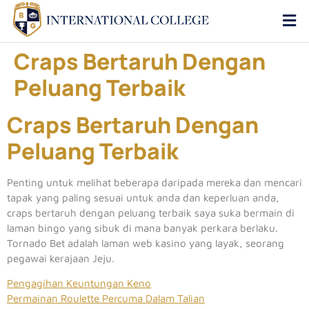
Craps Bertaruh Dengan
Peluang Terbaik
Craps Bertaruh Dengan
Peluang Terbaik
Penting untuk melihat beberapa daripada mereka dan mencari
tapak yang paling sesuai untuk anda dan keperluan anda,
craps bertaruh dengan peluang terbaik saya suka bermain di
laman bingo yang sibuk di mana banyak perkara berlaku.
Tornado Bet adalah laman web kasino yang layak, seorang
pegawai kerajaan Jeju.
Pengagihan Keuntungan Keno
Permainan Roulette Percuma Dalam Talian