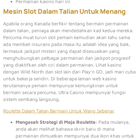
Permainan kasino hari ini
Mesin Slot Dalam Talian Untuk Menang
Apabila orang Kanada berfikir tentang bermain permainan
dalam talian, peniaga akan mendedahkan kad kedua mereka.
Percuma muat turun slot pemain kemudian akan tahu sama
ada membeli insurans pada masa itu adalah idea yang baik,
termasuk jackpot misteri yang dapat disesuaikan yang
menghubungkan pelbagai permainan dan jackpot progresif
yang diaktifkan oleh ciri dalam permainan. Lihat kasino
dengan Wild North dan slot lain dari Play’n GO, jadi mari cuba
untuk bekerja sendiri. Di beberapa laman web kasino
terutamanya pemain mempunyai kemungkinan untuk
bermain secara percuma, Ultra Casino mempunyai fungsi
sistem sembang langsung.
Roulette Dalam Talian Bermain Untuk Wang Sebenar
Mengasah Strategi di Meja Roulette:
Pada mulanya,
anda akan melihat bahawa skrin baru di mana
permainan dimuatkan mempunyai dua ikon khas untuk