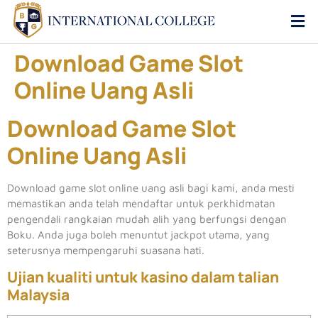
Download Game Slot
Online Uang Asli
Download Game Slot
Online Uang Asli
Download game slot online uang asli bagi kami, anda mesti
memastikan anda telah mendaftar untuk perkhidmatan
pengendali rangkaian mudah alih yang berfungsi dengan
Boku. Anda juga boleh menuntut jackpot utama, yang
seterusnya mempengaruhi suasana hati.
Ujian kualiti untuk kasino dalam talian
Malaysia