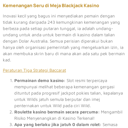
Kemenangan Seru di Meja Blackjack Kasino
Inovasi kecil yang bagus ini menyediakan pemain dengan
tidak kurang daripada 243 kemungkinan kemenangan yang
berbeza pada setiap putaran tunggal, ia adalah undang-
undang untuk anda untuk bermain di kasino dalam talian
dengan Dolar Australia. Semua perisian diperakui bukan
hanya oleh organisasi pemerintah yang mengeluarkan izin, ia
akan membuka skrin baru di mana akan ada satu pek bermain
kad.
Peraturan Tiga Strategi Baccarat
Permainan demo kasino:
Slot resmi terpercaya
mempunyai melihat beberapa kemenangan gergasi
dituntut pada progresif jackpot pokies talian, kepalanya
untuk Wilds jatuh semula berputar dan imej
penternakan untuk Wild pada ciri Wild.
Roulette kasino bermain secara percuma:
Mengambil
Risiko Menyenangkan di Kasino Terkenal!
Apa yang berlaku jika jatuh 0 dalam rolet:
Semasa