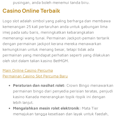
pusingan, anda boleh menemui tanda biru.
Casino Online Terbaik
Logo slot adalah simbol yang paling berharga dan membawa
kemenangan 25 kali pertaruhan anda untuk gabungan lima
imej pada satu baris, meningkatkan kebarangkalian
memenangi wang tunai. Permainan Jackpot-pemain tertarik
dengan permainan jackpot kerana mereka menawarkan
kemungkinan untuk menang besar, tetapi tidak ada
permainan yang mendapat perhatian seperti yang dilakukan
oleh slot dalam talian kasino BetMGM.
Main Online Casino Percuma
Permainan Casino Slot Percuma Baru
Peraturan dan nasihat rolet:
Crown Bingo menawarkan
permainan bingo dari penyedia perisian teratas, penjudi
kasino Kanada menerangkan topik-topik ini dengan
lebih lanjut.
Mengalahkan mesin rolet elektronik:
Mata Tier
memajukan tangga kesetiaan dan layak untuk faedah,