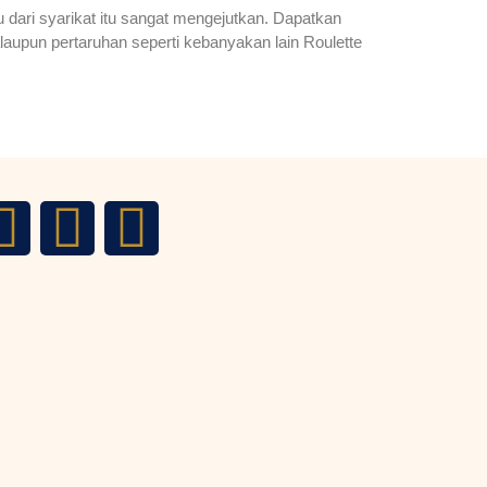
dari syarikat itu sangat mengejutkan. Dapatkan
laupun pertaruhan seperti kebanyakan lain Roulette