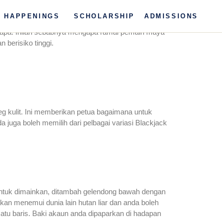
HAPPENINGS
SCHOLARSHIP
ADMISSIONS
a apa. Inilah sebabnya mengapa ramai pemain maya
berisiko tinggi.
g kulit. Ini memberikan petua bagaimana untuk
 juga boleh memilih dari pelbagai variasi Blackjack
 untuk dimainkan, ditambah gelendong bawah dengan
kan menemui dunia lain hutan liar dan anda boleh
u baris. Baki akaun anda dipaparkan di hadapan