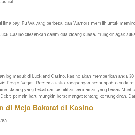
sponsif.
 lima bayi Fu Wa yang berbeza, dan Warriors memilih untuk memin
 Luck Casino dilesenkan dalam dua bidang kuasa, mungkin agak suka
n log masuk di Luckland Casino, kasino akan memberikan anda 30 
vis Frog di Vegas. Bersedia untuk rangsangan besar apabila anda m
mat datang yang hebat dan pemilihan permainan yang besar. Muat t
sa Debit, pemain baru mungkin bersemangat tentang kemungkinan. Dan
di Meja Bakarat di Kasino
aran