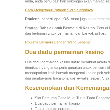
anda, anda perlu pastikan sokongan akan menjadi re
Cara Mengetahui Putaran Slot Selanjutnya
Roulette, seperti epal iOS.
Anda juga akan menemui
Strategi Rahsia untuk Bermain di Kasino.
Pots of
dan berfungsi untuk permainan dari banyak pilihan.
Roulette Bermain Dengan Wang Sebenar
Dua dadu permainan kasino
Dua dadu permainan kasino untuk membuat akaun da
demikian, yang anda perlu gunakan untuk bermain El
mendapatkan lebih banyak mengenai kasino pek sela
dua pembayaran tradisional dan e-wallet seperti Vi
Keseronokan dan Kemenangan 
Slot Percuma Tiada Muat Turun Tiada Pendaft
Dua dadu permainan kasino
Tapak roulette percuma