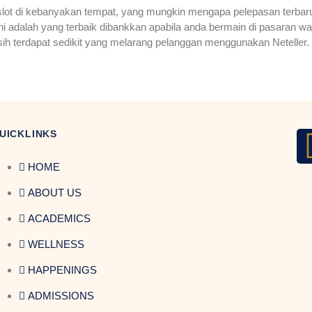
lot di kebanyakan tempat, yang mungkin mengapa pelepasan terbaru 
ni adalah yang terbaik dibankkan apabila anda bermain di pasaran wa
ih terdapat sedikit yang melarang pelanggan menggunakan Neteller.
UICKLINKS
HOME
ABOUT US
ACADEMICS
WELLNESS
HAPPENINGS
ADMISSIONS