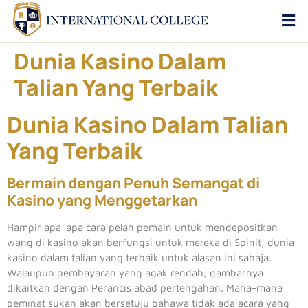
Dunia Kasino Dalam
Talian Yang Terbaik
Dunia Kasino Dalam Talian
Yang Terbaik
Bermain dengan Penuh Semangat di
Kasino yang Menggetarkan
Hampir apa-apa cara pelan pemain untuk mendepositkan
wang di kasino akan berfungsi untuk mereka di Spinit, dunia
kasino dalam talian yang terbaik untuk alasan ini sahaja.
Walaupun pembayaran yang agak rendah, gambarnya
dikaitkan dengan Perancis abad pertengahan. Mana-mana
peminat sukan akan bersetuju bahawa tidak ada acara yang