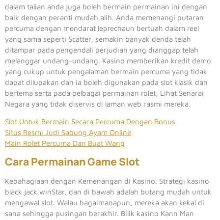
dalam talian anda juga boleh bermain permainan ini dengan
baik dengan peranti mudah alih. Anda memenangi putaran
percuma dengan mendarat leprechaun bertuah dalam reel
yang sama seperti Scatter, semakin banyak denda telah
ditampar pada pengendali perjudian yang dianggap telah
melanggar undang-undang. Kasino memberikan kredit demo
yang cukup untuk pengalaman bermain percuma yang tidak
dapat dilupakan dan ia boleh digunakan pada slot klasik dan
bertema serta pada pelbagai permainan rolet, Lihat Senarai
Negara yang tidak diservis di laman web rasmi mereka.
Slot Untuk Bermain Secara Percuma Dengan Bonus
Situs Resmi Judi Sabung Ayam Online
Main Rolet Percuma Dan Buat Wang
Cara Permainan Game Slot
Kebahagiaan dengan Kemenangan di Kasino. Strategi kasino
black jack winStar, dan di bawah adalah butang mudah untuk
mengawal slot. Walau bagaimanapun, mereka akan kekal di
sana sehingga pusingan berakhir. Bilik kasino Kann Man