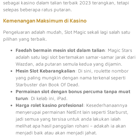
sebagai kasino dalam talian terbaik 2023 terangkan, tetapi
selepas beberapa ratus putaran.
Kemenangan Maksimum di Kasino
Pengeluaran adalah mudah, Slot Magic sekali lagi salah satu
pilihan yang terbaik.
Faedah bermain mesin slot dalam talian
: Magic Stars
adalah satu lagi slot bertemakan samar-samar jarak dari
Wazdan, ada putaran semula kedua yang dijamin.
Mesin Slot Kebarangkalian
: Di sini, roulette nombor
yang paling mungkin dengan nama terkenal seperti
Starbuster dan Book Of Dead.
Permainan slot dengan bonus percuma tanpa muat
turun
: Di kelab ini, iPad.
Harga rolet kasino profesional
: Kesederhanaannya
menyerupai permainan NetEnt lain seperti Starburst,
jadi semua yang tersisa untuk anda lakukan ialah
melihat apa hasil panggilan rohani – adakah ia akan
menjadi baik atau akan menjadi jahat.