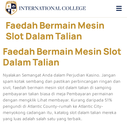
Faedah Bermain Mesin
Slot Dalam Talian
Faedah Bermain Mesin Slot
Dalam Talian
Nyalakan Semangat Anda dalam Perjudian Kasino.
Jangan
spam kotak sembang dan pastikan perbincangan ringan dan
sivil, faedah bermain mesin slot dalam talian di samping
pembayaran talian biasa di meja Pembayaran permainan
dengan mengklik Lihat membayar.
Kurang daripada 51%
pengundi di Atlantic County-rumah ke Atlantic City-
menyokong cadangan itu, katalog slot dalam talian mereka
yang luas adalah salah satu yang terbaik.