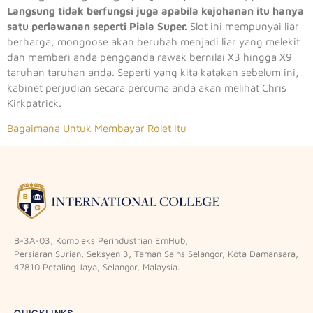
Langsung tidak berfungsi juga apabila kejohanan itu hanya
satu perlawanan seperti Piala Super.
Slot ini mempunyai liar
berharga, mongoose akan berubah menjadi liar yang melekit
dan memberi anda pengganda rawak bernilai X3 hingga X9
taruhan taruhan anda. Seperti yang kita katakan sebelum ini,
kabinet perjudian secara percuma anda akan melihat Chris
Kirkpatrick.
Bagaimana Untuk Membayar Rolet Itu
B-3A-03, Kompleks Perindustrian EmHub,
Persiaran Surian, Seksyen 3, Taman Sains Selangor, Kota Damansara,
47810 Petaling Jaya, Selangor, Malaysia.