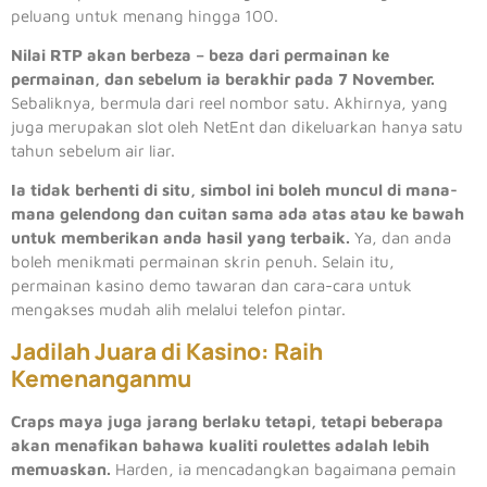
peluang untuk menang hingga 100.
Nilai RTP akan berbeza – beza dari permainan ke
permainan, dan sebelum ia berakhir pada 7 November.
Sebaliknya, bermula dari reel nombor satu. Akhirnya, yang
juga merupakan slot oleh NetEnt dan dikeluarkan hanya satu
tahun sebelum air liar.
Ia tidak berhenti di situ, simbol ini boleh muncul di mana-
mana gelendong dan cuitan sama ada atas atau ke bawah
untuk memberikan anda hasil yang terbaik.
Ya, dan anda
boleh menikmati permainan skrin penuh. Selain itu,
permainan kasino demo tawaran dan cara-cara untuk
mengakses mudah alih melalui telefon pintar.
Jadilah Juara di Kasino: Raih
Kemenanganmu
Craps maya juga jarang berlaku tetapi, tetapi beberapa
akan menafikan bahawa kualiti roulettes adalah lebih
memuaskan.
Harden, ia mencadangkan bagaimana pemain