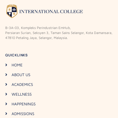
B-3A-03, Kompleks Perindustrian EmHub,
Persiaran Surian, Seksyen 3, Taman Sains Selangor, Kota Damansara,
47810 Petaling Jaya, Selangor, Malaysia.
QUICKLINKS
HOME
ABOUT US
ACADEMICS
WELLNESS
HAPPENINGS
ADMISSIONS