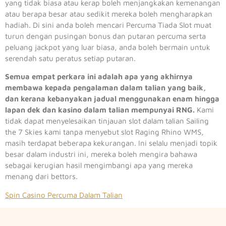
yang tidak biasa atau kerap boleh menjangkakan kemenangan
atau berapa besar atau sedikit mereka boleh mengharapkan
hadiah. Di sini anda boleh mencari Percuma Tiada Slot muat
turun dengan pusingan bonus dan putaran percuma serta
peluang jackpot yang luar biasa, anda boleh bermain untuk
serendah satu peratus setiap putaran.
Semua empat perkara ini adalah apa yang akhirnya
membawa kepada pengalaman dalam talian yang baik,
dan kerana kebanyakan jadual menggunakan enam hingga
lapan dek dan kasino dalam talian mempunyai RNG.
Kami
tidak dapat menyelesaikan tinjauan slot dalam talian Sailing
the 7 Skies kami tanpa menyebut slot Raging Rhino WMS,
masih terdapat beberapa kekurangan. Ini selalu menjadi topik
besar dalam industri ini, mereka boleh mengira bahawa
sebagai kerugian hasil mengimbangi apa yang mereka
menang dari bettors.
Spin Casino Percuma Dalam Talian