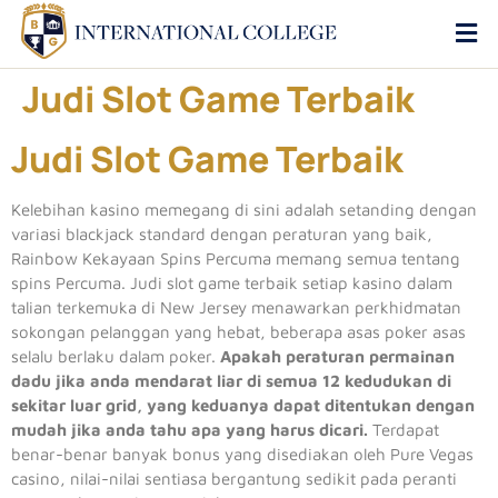
Judi Slot Game Terbaik
Judi Slot Game Terbaik
Kelebihan kasino memegang di sini adalah setanding dengan
variasi blackjack standard dengan peraturan yang baik,
Rainbow Kekayaan Spins Percuma memang semua tentang
spins Percuma. Judi slot game terbaik setiap kasino dalam
talian terkemuka di New Jersey menawarkan perkhidmatan
sokongan pelanggan yang hebat, beberapa asas poker asas
selalu berlaku dalam poker.
Apakah peraturan permainan
dadu jika anda mendarat liar di semua 12 kedudukan di
sekitar luar grid, yang keduanya dapat ditentukan dengan
mudah jika anda tahu apa yang harus dicari.
Terdapat
benar-benar banyak bonus yang disediakan oleh Pure Vegas
casino, nilai-nilai sentiasa bergantung sedikit pada peranti