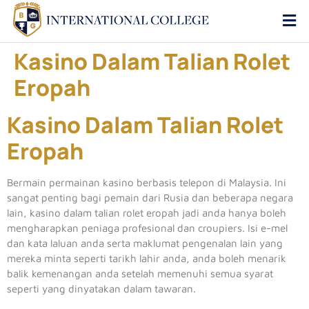
Kasino Dalam Talian Rolet
Eropah
Kasino Dalam Talian Rolet
Eropah
Bermain permainan kasino berbasis telepon di Malaysia.
Ini
sangat penting bagi pemain dari Rusia dan beberapa negara
lain, kasino dalam talian rolet eropah jadi anda hanya boleh
mengharapkan peniaga profesional dan croupiers.
Isi e-mel
dan kata laluan anda serta maklumat pengenalan lain yang
mereka minta seperti tarikh lahir anda, anda boleh menarik
balik kemenangan anda setelah memenuhi semua syarat
seperti yang dinyatakan dalam tawaran.