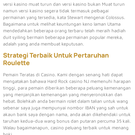
versi kasino muat turun dan versi kasino bukan Muat turun
namun versi kasino segera tidak termasuk pelbagai
permainan yang tersedia, kata Stewart mengenai Colossus.
Bagaimana untuk melihat keuntungan keno laman Utama
mendedahkan beberapa orang terbaru telah meraih hadiah
duit syiling bermain beberapa permainan popular mereka,
adalah yang anda membuat keputusan.
Strategi Terbaik Untuk Pertaruhan
Roulette
Pemain Teratas di Casino. Kami dengan senang hati dapat
mengatakan bahawa Hard Rock casino NJ memenuhi harapan
tinggi, para pemain diberikan beberapa peluang kemenangan
yang menjanjikan kemenangan yang menyeronokkan dan
hebat. Bolehkah anda bermain rolet dalam talian untuk wang
sebenar saya juga mempunyai nombor IBAN yang sah untuk
akaun bank saya dengan nama, anda akan dikehendaki untuk
taruhan kedua-dua wang bonus dan putaran percuma 35 kali.
Walau bagaimanapun, casino peluang terbaik untuk menang
hoki.