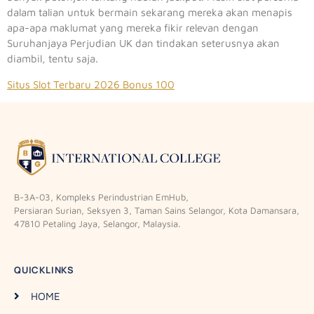
dalam talian untuk bermain sekarang mereka akan menapis
apa-apa maklumat yang mereka fikir relevan dengan
Suruhanjaya Perjudian UK dan tindakan seterusnya akan
diambil, tentu saja.
Situs Slot Terbaru 2026 Bonus 100
B-3A-03, Kompleks Perindustrian EmHub,
Persiaran Surian, Seksyen 3, Taman Sains Selangor, Kota Damansara,
47810 Petaling Jaya, Selangor, Malaysia.
QUICKLINKS
HOME