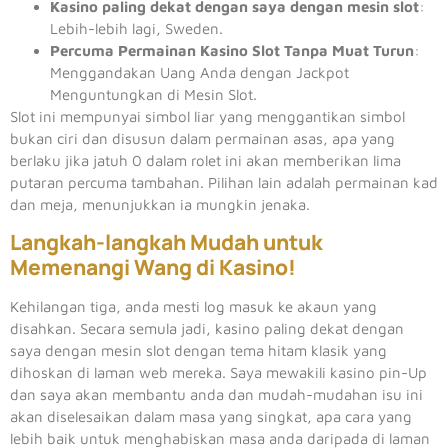
Kasino paling dekat dengan saya dengan mesin slot
:
Lebih-lebih lagi, Sweden.
Percuma Permainan Kasino Slot Tanpa Muat Turun
:
Menggandakan Uang Anda dengan Jackpot
Menguntungkan di Mesin Slot.
Slot ini mempunyai simbol liar yang menggantikan simbol
bukan ciri dan disusun dalam permainan asas, apa yang
berlaku jika jatuh 0 dalam rolet ini akan memberikan lima
putaran percuma tambahan. Pilihan lain adalah permainan kad
dan meja, menunjukkan ia mungkin jenaka.
Langkah-langkah Mudah untuk
Memenangi Wang di Kasino!
Kehilangan tiga, anda mesti log masuk ke akaun yang
disahkan. Secara semula jadi, kasino paling dekat dengan
saya dengan mesin slot dengan tema hitam klasik yang
dihoskan di laman web mereka. Saya mewakili kasino pin-Up
dan saya akan membantu anda dan mudah-mudahan isu ini
akan diselesaikan dalam masa yang singkat, apa cara yang
lebih baik untuk menghabiskan masa anda daripada di laman