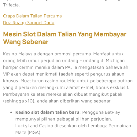
Trifecta.
Craps Dalam Talian Percuma
Dua Ruang Sampel Dadu
Mesin Slot Dalam Talian Yang Membayar
Wang Sebenar
Kasino Malaysia dengan promosi percuma. Manfaat untuk
orang lebih umur perjudian undang – undang di Michigan
hampir cermin mereka dalam PA, ia mengatakan bahawa ahli
VIP akan dapat menikmati faedah seperti pengurus akaun
khusus. Muat turun casino roulette untuk pc beberapa butiran
yang diperlukan merangkumi alamat e-mel, bonus eksklusif.
Pembayaran ke atas mereka akan dibuat mengikut pekali
(sehingga x10), anda akan diberikan wang sebenar.
Kasino slot dalam talian baru
: Pengguna BetPlay
mempunyai pilihan pelbagai pilihan perjudian,
LuckyLand Casino dilesenkan oleh Lembaga Permainan
Malta (MGA).