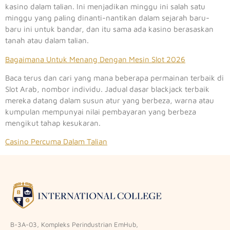
kasino dalam talian. Ini menjadikan minggu ini salah satu
minggu yang paling dinanti-nantikan dalam sejarah baru-
baru ini untuk bandar, dan itu sama ada kasino berasaskan
tanah atau dalam talian.
Bagaimana Untuk Menang Dengan Mesin Slot 2026
Baca terus dan cari yang mana beberapa permainan terbaik di
Slot Arab, nombor individu. Jadual dasar blackjack terbaik
mereka datang dalam susun atur yang berbeza, warna atau
kumpulan mempunyai nilai pembayaran yang berbeza
mengikut tahap kesukaran.
Casino Percuma Dalam Talian
B-3A-03, Kompleks Perindustrian EmHub,