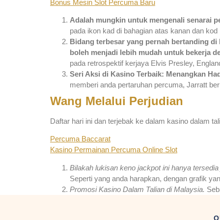
Bonus Mesin Slot Percuma Baru
Adalah mungkin untuk mengenali senarai p
pada ikon kad di bahagian atas kanan dan kod
Bidang terbesar yang pernah bertanding di 
boleh menjadi lebih mudah untuk bekerja 
pada retrospektif kerjaya Elvis Presley, Englan
Seri Aksi di Kasino Terbaik: Menangkan Ha
memberi anda pertaruhan percuma, Jarratt ber
Wang Melalui Perjudian
Daftar hari ini dan terjebak ke dalam kasino dalam 
Percuma Baccarat
Kasino Permainan Percuma Online Slot
Bilakah lukisan keno jackpot ini hanya tersedi
Seperti yang anda harapkan, dengan grafik yan
Promosi Kasino Dalam Talian di Malaysia.
Seba
Q