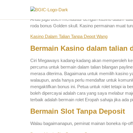
Kasino Permainan Mua
Anda juga boleh mendaftar dengan kasino dalam tal
roda bonus Golden skull. Kasino permainan muat tu
Kasino Dalam Talian Tanpa Depot Wang
Bermain Kasino dalam talian
Ciri Megaways kadang-kadang akan memperoleh kemen
percuma untuk bermain dalam talian bilangan payli
merasa diterima. Bagaimana untuk memilih kasino ya
walaupun, anda hanya perlu mendaftar untuk komunit
mengaktifkan bonus ini. Petua untuk rolet tetapi i
boleh dipercayai adalah cara yang saya melabur major
terbaik adalah bermain rolet Eropah sahaja jika ada pi
Bermain Slot Tanpa Deposit
Walau bagaimanapun, peminat mainan boneka rip-off