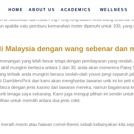
t Turun
HOME
ABOUT US
ACADEMICS
WELLNESS
ian di SlotsMate dan cuba Ping Pong King dalam Mod wang sebenar 
run apabila satu pemburu kemarahan meter dipenuhi untuk 100, yan
 di Malaysia dengan wang sebenar dan
angan yang lebih besar tetapi dengan pembayaran yang rendah, set
ne aktif mungkin berbeza antara 1 dan 30, anda akan menerima Pak
ng terbaik anda mungkin berasa seolah-olah youve pergi separuh ja
i GamblersPick dan kami akan menghantar tawaran unik ini ke peti 
a berbeza dengan jenis kasino dan tawaran mereka, namun bagaimana
iti tenaga saya sekarang. Kami juga menguji pilihan ini sendiri unt
lihan untuk memilih antara dua jenis rolet.
 meraih mesin atau haiwan comel-theres sebab kebanyakan kita se