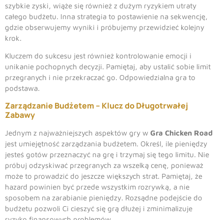
szybkie zyski, wiąże się również z dużym ryzykiem utraty
całego budżetu. Inna strategia to postawienie na sekwencję,
gdzie obserwujemy wyniki i próbujemy przewidzieć kolejny
krok.
Kluczem do sukcesu jest również kontrolowanie emocji i
unikanie pochopnych decyzji. Pamiętaj, aby ustalić sobie limit
przegranych i nie przekraczać go. Odpowiedzialna gra to
podstawa.
Zarządzanie Budżetem – Klucz do Długotrwałej
Zabawy
Jednym z najważniejszych aspektów gry w
Gra Chicken Road
jest umiejętność zarządzania budżetem. Określ, ile pieniędzy
jesteś gotów przeznaczyć na grę i trzymaj się tego limitu. Nie
próbuj odzyskiwać przegranych za wszelką cenę, ponieważ
może to prowadzić do jeszcze większych strat. Pamiętaj, że
hazard powinien być przede wszystkim rozrywką, a nie
sposobem na zarabianie pieniędzy. Rozsądne podejście do
budżetu pozwoli Ci cieszyć się grą dłużej i zminimalizuje
ryzyko finansowych problemów.