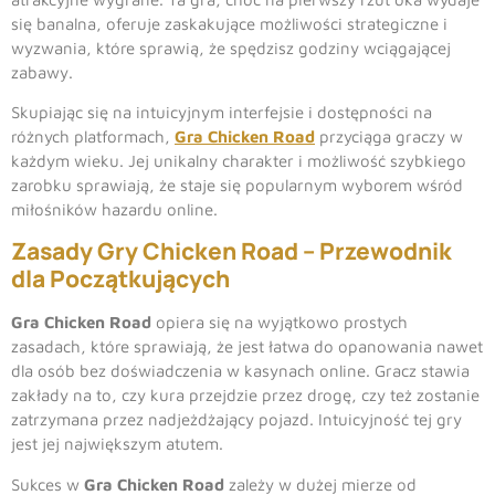
się banalna, oferuje zaskakujące możliwości strategiczne i
wyzwania, które sprawią, że spędzisz godziny wciągającej
zabawy.
Skupiając się na intuicyjnym interfejsie i dostępności na
różnych platformach,
Gra Chicken Road
przyciąga graczy w
każdym wieku. Jej unikalny charakter i możliwość szybkiego
zarobku sprawiają, że staje się popularnym wyborem wśród
miłośników hazardu online.
Zasady Gry Chicken Road – Przewodnik
dla Początkujących
Gra Chicken Road
opiera się na wyjątkowo prostych
zasadach, które sprawiają, że jest łatwa do opanowania nawet
dla osób bez doświadczenia w kasynach online. Gracz stawia
zakłady na to, czy kura przejdzie przez drogę, czy też zostanie
zatrzymana przez nadjeżdżający pojazd. Intuicyjność tej gry
jest jej największym atutem.
Sukces w
Gra Chicken Road
zależy w dużej mierze od