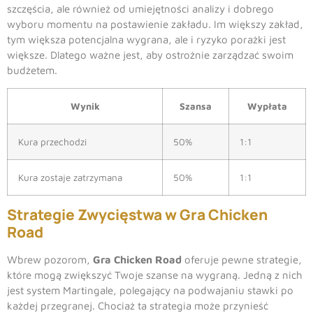
szczęścia, ale również od umiejętności analizy i dobrego
wyboru momentu na postawienie zakładu. Im większy zakład,
tym większa potencjalna wygrana, ale i ryzyko porażki jest
większe. Dlatego ważne jest, aby ostrożnie zarządzać swoim
budżetem.
Wynik
Szansa
Wypłata
Kura przechodzi
50%
1:1
Kura zostaje zatrzymana
50%
1:1
Strategie Zwycięstwa w Gra Chicken
Road
Wbrew pozorom,
Gra Chicken Road
oferuje pewne strategie,
które mogą zwiększyć Twoje szanse na wygraną. Jedną z nich
jest system Martingale, polegający na podwajaniu stawki po
każdej przegranej. Chociaż ta strategia może przynieść