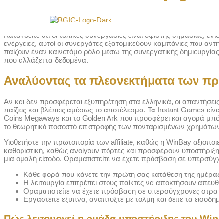
plataforma WinBay Casino
Κατανοείτε ότι οι τοπικές συνεργασίες είναι υψίστης σημασίας, ε
ενέργειες, αυτοί οι συνεργάτες εξατομικεύουν καμπάνιες που αν
παίζουν έναν καινοτόμο ρόλο μέσω της συνεργατικής δημιουργίας 
που αλλάζει τα δεδομένα.
Αναλύοντας τα πλεονεκτήματα των π
Αν και δεν προσφέρεται εξυπηρέτηση στα ελληνικά, οι απαντήσει
παίζεις και βλέπεις αμέσως το αποτέλεσμα. Τα Instant Games είνα
Coins Megaways και το Golden Ark που προσφέρει και αγορά μπό
το θεωρητικό ποσοστό επιστροφής των πονταρισμένων χρημάτων 
Υιοθετήστε την πρωτοπορία των affiliate, καθώς η WinBay αξιοποιε
καθοριστική, καθώς ανοίγουν πόρτες και προσφέρουν υποστήριξη 
μια ομαλή είσοδο. Οραματιστείτε να έχετε πρόσβαση σε υπερσύγ
Κάθε φορά που κάνετε την πρώτη σας κατάθεση της ημέρας 
Η λειτουργία επιτρέπει στους παίκτες να αποκτήσουν απευ
Οραματιστείτε να έχετε πρόσβαση σε υπερσύγχρονες στρατ
Εργαστείτε έξυπνα, αναπτύξτε με τόλμη και δείτε τα εισοδήμ
Πώς λειτουργεί η ομάδα υποστήριξης του Win