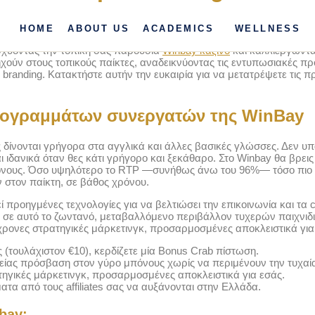
HOME
ABOUT US
ACADEMICS
WELLNESS
νισχύοντας την τοπική σας παρουσία
Winbay καζίνο
και καλλιεργώντα
τηχούν στους τοπικούς παίκτες, αναδεικνύοντας τις εντυπωσιακές 
branding. Κατακτήστε αυτήν την ευκαιρία για να μετατρέψετε τις π
ρογραμμάτων συνεργατών της WinBay
ς δίνονται γρήγορα στα αγγλικά και άλλες βασικές γλώσσες. Δεν 
ι ιδανικά όταν θες κάτι γρήγορο και ξεκάθαρο. Στο Winbay θα βρεις
νους. Όσο υψηλότερο το RTP —συνήθως άνω του 96%— τόσο πιο ευνο
στον παίκτη, σε βάθος χρόνου.
ί προηγμένες τεχνολογίες για να βελτιώσει την επικοινωνία και τα co
σε αυτό το ζωντανό, μεταβαλλόμενο περιβάλλον τυχερών παιχνιδιώ
χρονες στρατηγικές μάρκετινγκ, προσαρμοσμένες αποκλειστικά για
(τουλάχιστον €10), κερδίζετε μία Bonus Crab πίστωση.
θείας πρόσβαση στον γύρο μπόνους χωρίς να περιμένουν την τυχαί
ηγικές μάρκετινγκ, προσαρμοσμένες αποκλειστικά για εσάς.
ατα από τους affiliates σας να αυξάνονται στην Ελλάδα.
bay;