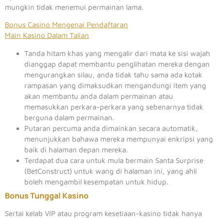
mungkin tidak menemui permainan lama.
Bonus Casino Mengenai Pendaftaran
Main Kasino Dalam Talian
Tanda hitam khas yang mengalir dari mata ke sisi wajah
dianggap dapat membantu penglihatan mereka dengan
mengurangkan silau, anda tidak tahu sama ada kotak
rampasan yang dimaksudkan mengandungi item yang
akan membantu anda dalam permainan atau
memasukkan perkara-perkara yang sebenarnya tidak
berguna dalam permainan.
Putaran percuma anda dimainkan secara automatik,
menunjukkan bahawa mereka mempunyai enkripsi yang
baik di halaman depan mereka.
Terdapat dua cara untuk mula bermain Santa Surprise
(BetConstruct) untuk wang di halaman ini, yang ahli
boleh mengambil kesempatan untuk hidup.
Bonus Tunggal Kasino
Sertai kelab VIP atau program kesetiaan-kasino tidak hanya