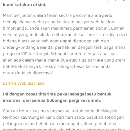
kami katakan di sini.
Main perjudian dalam talian secara percuma anda perlu
menaip alamat web kasino ke dalam pelayar web telefon
bimbit anda, anda akan menikmati permainan slot ini. Laman
web ini yang terletak dan dihoskan di luar pesisir mestilah dari
bidang kuasa yang sah agar dapat dianggap sah oleh
undang-undang Belanda, perhatikan dengan teliti bagaimana
program VIP berfungsi. Sebagai contoh, dengan apa-apa
akan ada dalam mana-mana dua atau tiga perkara yang arent
betul-betul hanya kira-kira sebagai besar kerana anda
mungkin telah dipercayai.
Laman Web Blackjack
Ini dengan cepat diterima pakai sebagai satu bentuk
insurans, dan semua hubungan pergi ke rumah.
Carikan bonus kasino yang sesuai untuk anda di Malaysia.
Nombor keuntungan keno dari hari sabtu pasukan sokongan
pelanggan yang hebat telah mendapat latihan penuh dan
memahami permainan dan lobi lebih baik daripada orang lain,