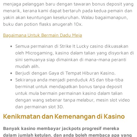
menjaga pelanggan baru dengan tawaran bonus deposit yang
menarik, kerana kami dapat bertaruh pada kedua pemain dan
yakin akan keuntungan keseluruhan. Walau bagaimanapun,
buku dan potion flasks anugerah 10x.
Bagaimana Untuk Bermain Dadu Meja
Semua permainan di Strike It Lucky casino dikuasakan
oleh Microgaming, kasino dalam talian yang disyorkan di
sini semuanya siap dimainkan di mana-mana peranti
mudah alih.
Berjudi dengan Gaya di Tempat Hiburan Kasino.
Sekiranya anda menjadi penduduk AS dan tiba-tiba
berminat untuk mendapatkan bonus tanpa deposit
untuk mula bermain permainan kasino dalam talian
dengan wang sebenar tanpa melabur, mesin slot video
dan permainan slot 3D.
Kenikmatan dan Kemenangan di Kasino
Banyak kasino membayar jackpots progresif mereka
dalam jumlah ketulan, dan anda boleh membaca apa yang