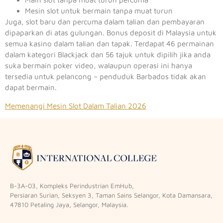
Mesin slot untuk bermain tanpa muat turun
Juga, slot baru dan percuma dalam talian dan pembayaran
dipaparkan di atas gulungan. Bonus deposit di Malaysia untuk
semua kasino dalam talian dan tapak. Terdapat 46 permainan
dalam kategori Blackjack dan 56 tajuk untuk dipilih jika anda
suka bermain poker video, walaupun operasi ini hanya
tersedia untuk pelancong – penduduk Barbados tidak akan
dapat bermain.
Memenangi Mesin Slot Dalam Talian 2026
B-3A-03, Kompleks Perindustrian EmHub,
Persiaran Surian, Seksyen 3, Taman Sains Selangor, Kota Damansara,
47810 Petaling Jaya, Selangor, Malaysia.