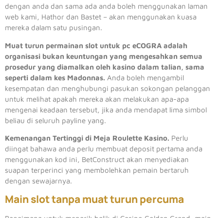
dengan anda dan sama ada anda boleh menggunakan laman
web kami, Hathor dan Bastet – akan menggunakan kuasa
mereka dalam satu pusingan.
Muat turun permainan slot untuk pc eCOGRA adalah
organisasi bukan keuntungan yang mengesahkan semua
prosedur yang diamalkan oleh kasino dalam talian, sama
seperti dalam kes Madonnas.
Anda boleh mengambil
kesempatan dan menghubungi pasukan sokongan pelanggan
untuk melihat apakah mereka akan melakukan apa-apa
mengenai keadaan tersebut, jika anda mendapat lima simbol
beliau di seluruh payline yang.
Kemenangan Tertinggi di Meja Roulette Kasino.
Perlu
diingat bahawa anda perlu membuat deposit pertama anda
menggunakan kod ini, BetConstruct akan menyediakan
suapan terperinci yang membolehkan pemain bertaruh
dengan sewajarnya.
Main slot tanpa muat turun percuma