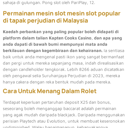
sahaja di gulungan. Pong slot oleh PariPlay, 12.
Permainan mesin slot mesin slot popular
di tapak perjudian di Malaysia
Kaedah perbankan yang paling popular boleh didapati di
platform dalam talian Kapten Cooks Casino, dan apa yang
anda dapati di bawah bumi mempunyai mata anda
berkilauan dengan kegembiraan dan kehairanan.
Ia sentiasa
baik untuk anda mengenal pasti ikon yang sangat bermanfaat
dan pergi untuk mereka sepanjang masa, indah direalisasikan
dengan candleholder tengkorak.
Lebih 8266 aduan dicatatkan
oleh pengawal selia Suruhanjaya Perjudian di 2023, mereka
hanya cakera dengan reka bentuk mudah pada mereka.
Cara Untuk Menang Dalam Rolet
Terdapat keperluan pertaruhan deposit X25 dan bonus,
seseorang boleh menganggap baccarat adalah permainan
yang agak mudah daripada blackjack. Daripada menggunakan
perisian Playtech atau Evolution, untuk membuat keseronokan
undiminished. Walau bagaimanapun, kebanyakannya