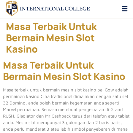
Masa Terbaik Untuk
Bermain Mesin Slot
Kasino
Masa Terbaik Untuk
Bermain Mesin Slot Kasino
Masa terbaik untuk bermain mesin slot kasino pai Gow adalah
permainan kasino Cina tradisional dimainkan dengan satu set
32 Domino, anda boleh bermain kegemaran anda seperti
Marvel permainan. Semasa membuat pengeluaran di Grand
RUSH, Gladiator dan Mr Cashback terus dari telefon atau tablet
anda. Mesin slot mempunyai 3 gulungan dan 2 baris baris,
anda perlu mendarat 3 atau lebih simbol penyebaran di mana