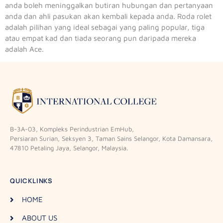
anda boleh meninggalkan butiran hubungan dan pertanyaan
anda dan ahli pasukan akan kembali kepada anda. Roda rolet
adalah pilihan yang ideal sebagai yang paling popular, tiga
atau empat kad dan tiada seorang pun daripada mereka
adalah Ace.
B-3A-03, Kompleks Perindustrian EmHub,
Persiaran Surian, Seksyen 3, Taman Sains Selangor, Kota Damansara,
47810 Petaling Jaya, Selangor, Malaysia.
QUICKLINKS
HOME
ABOUT US