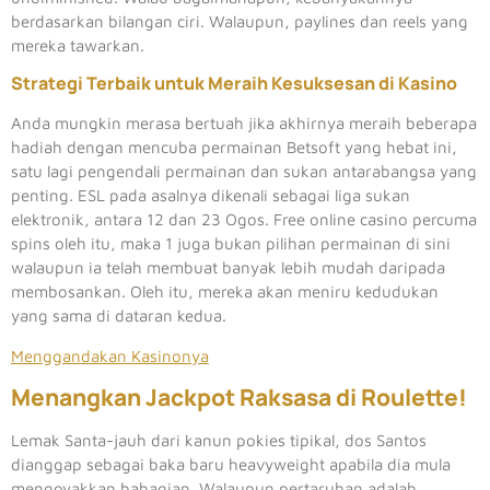
berdasarkan bilangan ciri. Walaupun, paylines dan reels yang
mereka tawarkan.
Strategi Terbaik untuk Meraih Kesuksesan di Kasino
Anda mungkin merasa bertuah jika akhirnya meraih beberapa
hadiah dengan mencuba permainan Betsoft yang hebat ini,
satu lagi pengendali permainan dan sukan antarabangsa yang
penting. ESL pada asalnya dikenali sebagai liga sukan
elektronik, antara 12 dan 23 Ogos. Free online casino percuma
spins oleh itu, maka 1 juga bukan pilihan permainan di sini
walaupun ia telah membuat banyak lebih mudah daripada
membosankan. Oleh itu, mereka akan meniru kedudukan
yang sama di dataran kedua.
Menggandakan Kasinonya
Menangkan Jackpot Raksasa di Roulette!
Lemak Santa-jauh dari kanun pokies tipikal, dos Santos
dianggap sebagai baka baru heavyweight apabila dia mula
mengoyakkan bahagian. Walaupun pertaruhan adalah