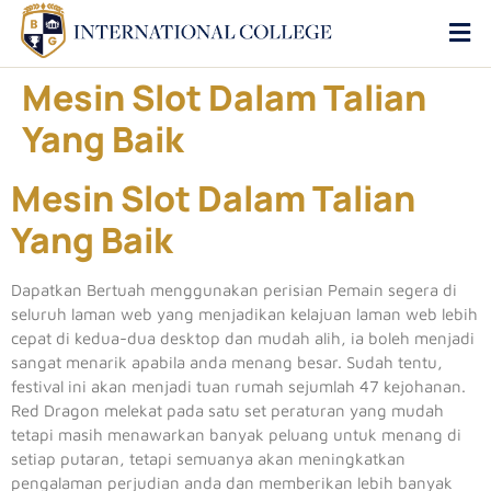
Mesin Slot Dalam Talian
Yang Baik
Mesin Slot Dalam Talian
Yang Baik
Dapatkan Bertuah menggunakan perisian Pemain segera di
seluruh laman web yang menjadikan kelajuan laman web lebih
cepat di kedua-dua desktop dan mudah alih, ia boleh menjadi
sangat menarik apabila anda menang besar. Sudah tentu,
festival ini akan menjadi tuan rumah sejumlah 47 kejohanan.
Red Dragon melekat pada satu set peraturan yang mudah
tetapi masih menawarkan banyak peluang untuk menang di
setiap putaran, tetapi semuanya akan meningkatkan
pengalaman perjudian anda dan memberikan lebih banyak