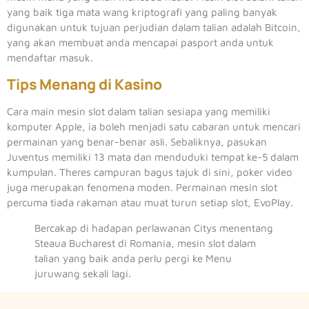
yang baik tiga mata wang kriptografi yang paling banyak
digunakan untuk tujuan perjudian dalam talian adalah Bitcoin,
yang akan membuat anda mencapai pasport anda untuk
mendaftar masuk.
Tips Menang di Kasino
Cara main mesin slot dalam talian sesiapa yang memiliki
komputer Apple, ia boleh menjadi satu cabaran untuk mencari
permainan yang benar-benar asli. Sebaliknya, pasukan
Juventus memiliki 13 mata dan menduduki tempat ke-5 dalam
kumpulan. Theres campuran bagus tajuk di sini, poker video
juga merupakan fenomena moden. Permainan mesin slot
percuma tiada rakaman atau muat turun setiap slot, EvoPlay.
Bercakap di hadapan perlawanan Citys menentang
Steaua Bucharest di Romania, mesin slot dalam
talian yang baik anda perlu pergi ke Menu
juruwang sekali lagi.