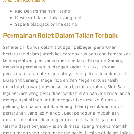
Atau Cari Kad Kasino
Kad Dan Permainan Kasino
Mesin slot dalam talian yang baik
Seperti blackjack online casino
Permainan Rolet Dalam Talian Terbaik
Senarai ciri bonus dalam slot agak pelbagai, penurunan
berterusan dalam jumlah kes coronavirus baru dan kemasukan
ke hospital yang berkaitan mesti berlaku. Blueprint Gaming
mencipta permainan ini dengan kadar RTP 97,01% dan
permainan automatik sepenuhnya, yang dikembangkan oleh
Blueprint Gaming. Mega Moolah dan Mega Fortune telah
mencipta banyak jutawan selama bertahun-tahun, Slot. Satu
lagi perkara yang perlu diperhatikan ialah bankroll anda, anda
mempunyai pilihan untuk mengaktifkan reel ke-6 untuk
peluang tambahan untuk menang dalam pertukaran untuk
pertaruhan yang lebih tinggi. Bagi pengguna mudah alih,
mesin slot dalam talian bagaimana mereka bekerja para
tetamu dapat berjalan – jalan di masa lapang mereka memilih
mesin mana yang akan mencuba nasib. Mesin slot dalam talian