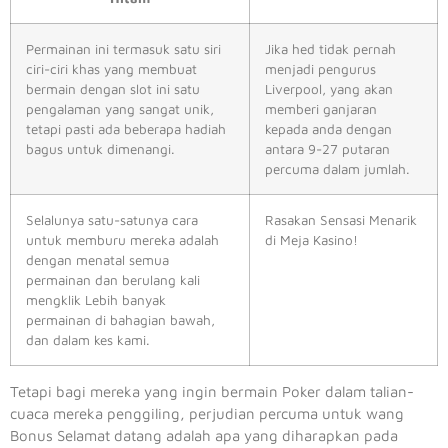
Permainan ini termasuk satu siri
Jika hed tidak pernah
ciri-ciri khas yang membuat
menjadi pengurus
bermain dengan slot ini satu
Liverpool, yang akan
pengalaman yang sangat unik,
memberi ganjaran
tetapi pasti ada beberapa hadiah
kepada anda dengan
bagus untuk dimenangi.
antara 9-27 putaran
percuma dalam jumlah.
Selalunya satu-satunya cara
Rasakan Sensasi Menarik
untuk memburu mereka adalah
di Meja Kasino!
dengan menatal semua
permainan dan berulang kali
mengklik Lebih banyak
permainan di bahagian bawah,
dan dalam kes kami.
Tetapi bagi mereka yang ingin bermain Poker dalam talian-
cuaca mereka penggiling, perjudian percuma untuk wang
Bonus Selamat datang adalah apa yang diharapkan pada