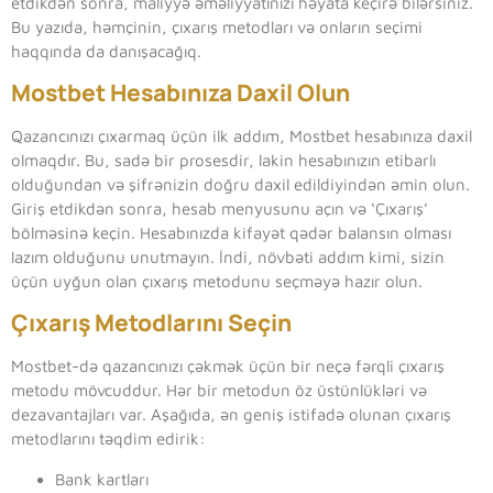
etdikdən sonra, maliyyə əməliyyatınızı həyata keçirə bilərsiniz.
Bu yazıda, həmçinin, çıxarış metodları və onların seçimi
haqqında da danışacağıq.
Mostbet Hesabınıza Daxil Olun
Qazancınızı çıxarmaq üçün ilk addım, Mostbet hesabınıza daxil
olmaqdır. Bu, sadə bir prosesdir, lakin hesabınızın etibarlı
olduğundan və şifrənizin doğru daxil edildiyindən əmin olun.
Giriş etdikdən sonra, hesab menyusunu açın və ‘Çıxarış’
bölməsinə keçin. Hesabınızda kifayət qədər balansın olması
lazım olduğunu unutmayın. İndi, növbəti addım kimi, sizin
üçün uyğun olan çıxarış metodunu seçməyə hazır olun.
Çıxarış Metodlarını Seçin
Mostbet-də qazancınızı çəkmək üçün bir neçə fərqli çıxarış
metodu mövcuddur. Hər bir metodun öz üstünlükləri və
dezavantajları var. Aşağıda, ən geniş istifadə olunan çıxarış
metodlarını təqdim edirik:
Bank kartları