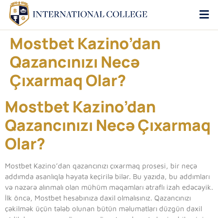
Mostbet Kazino’dan
Qazancınızı Necə
Çıxarmaq Olar?
Mostbet Kazino’dan
Qazancınızı Necə Çıxarmaq
Olar?
Mostbet Kazino’dan qazancınızı çıxarmaq prosesi, bir neçə
addımda asanlıqla həyata keçirilə bilər. Bu yazıda, bu addımları
və nəzərə alınmalı olan mühüm məqamları ətraflı izah edəcəyik.
İlk öncə, Mostbet hesabınıza daxil olmalısınız. Qazancınızı
çəkilmək üçün tələb olunan bütün məlumatları düzgün daxil