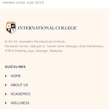
mereka untuk Julai 2023.
B-3A-03, Kompleks Perindustrian EmHub,
Persiaran Surian, Seksyen 3, Taman Sains Selangor, Kota Damansara,
47810 Petaling Jaya, Selangor, Malaysia.
QUICKLINKS
HOME
ABOUT US
ACADEMICS
WELLNESS