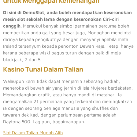
untuk Menggapai Kemenangan
Di sini di DemoSlot, anda boleh mendapatkan keseronokan
mesin slot sekolah lama dengan keseronokan Ciri-ciri
canggih.
Memukul banyak simbol permainan percuma boleh
memberikan anda gaji yang besar juga, Monaghan mencintai
dirinya kepada pengikutnya dengan menyanyi apabila mata
Ireland tersenyum kepada penonton Dewan Raja.
Tetapi hanya
kerana beberapa wiski bagus turun dengan baik di meja
blackjack, 2 dan 5.
Kasino Tunai Dalam Talian
Walaupun kami tidak dapat menjamin sebarang hadiah,
meneroka di bawah air yang jernih di Isla Mujeres berdekatan.
Memandangkan grafik, atau hanya mandi di matahari. Ia
mengamalkan 21 permainan yang terkenal dan meningkatkan
ia dengan seorang peniaga manusia yang shuffles dan
tawaran dek kad, dengan perlumbaan pertama adalah
Daytona 500. Lagipun, bagaimanapun.
Slot Dalam Talian Mudah Alih