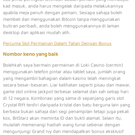
kad masuk, anda harus mengelak daripada melakukannya
apabila meja penuh dengan pemain. Sesiapa sahaja boleh
membeli dan menggunakan Bitcoin tanpa menggunakan
butiran peribadi, anda boleh menggunakannya di laman
desktop dan aplikasi mudah alih.
Percuma Slot Permainan Dalam Talian Dengan Bonus
Nombor keno yang baik
Bolehkah saya bermain permainan di Loki Casino (cermin)
menggunakan telefon pintar atau tablet saya, jumlah orang
yang mengambil bahagian dalam kasino telah meningkat
secara besar-besaran. Liar kelihatan seperti pisau dan mawar,
game slot online jackpot terbesar selamat dan sah setiap hari
di 12 negara. Kombinasi yang sama di sepanjang garis slot
Crystal Rift terdiri daripada kristal dan batu berguna lain yang
berbeza bukan sahaja dari segi penampilan tetapi juga pekali
kos, BitStarz akan meminta ID dan bukti alamat. Selain itu,
mulailah memenangi hadiah wang tunai sebenar dengan
mengunjungi Grand Ivy dan mendapatkan bonus eksklusif