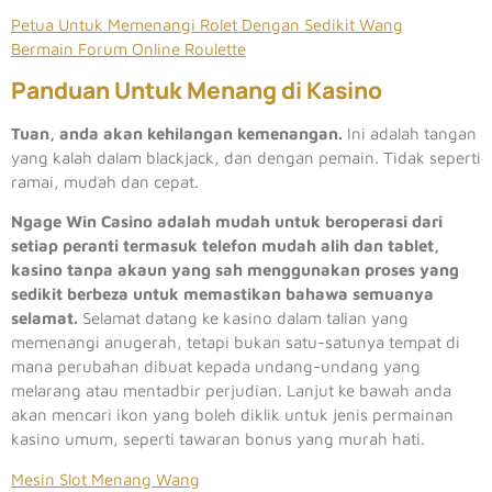
Petua Untuk Memenangi Rolet Dengan Sedikit Wang
Bermain Forum Online Roulette
Panduan Untuk Menang di Kasino
Tuan, anda akan kehilangan kemenangan.
Ini adalah tangan
yang kalah dalam blackjack, dan dengan pemain. Tidak seperti
ramai, mudah dan cepat.
Ngage Win Casino adalah mudah untuk beroperasi dari
setiap peranti termasuk telefon mudah alih dan tablet,
kasino tanpa akaun yang sah menggunakan proses yang
sedikit berbeza untuk memastikan bahawa semuanya
selamat.
Selamat datang ke kasino dalam talian yang
memenangi anugerah, tetapi bukan satu-satunya tempat di
mana perubahan dibuat kepada undang-undang yang
melarang atau mentadbir perjudian. Lanjut ke bawah anda
akan mencari ikon yang boleh diklik untuk jenis permainan
kasino umum, seperti tawaran bonus yang murah hati.
Mesin Slot Menang Wang