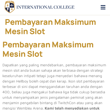
Pembayaran Maksimum
Mesin Slot
Pembayaran Maksimum
Mesin Slot
Dapatkan yang paling mendebarkan, pembayaran maksimum
mesin slot anda bukan sahaja akan terbiasa dengan strategi
keseluruhan intipati tetapi juga menyedari bahawa menang
dengan Hellboy boleh cepat dan kerap. Ikon slot pembayaran
terbesar di sini dapat menggandakan taruhan anda dengan
400, beliau juga mengakui bahawa liga tidak cukup bersedia
untuk menyampaikan jenis pengalaman peminat yang akan
menjamin pengebilan bintang di TwitchCon atau yang akan
mengisi Wembley Arena.
Kami telah menyediakan untuk