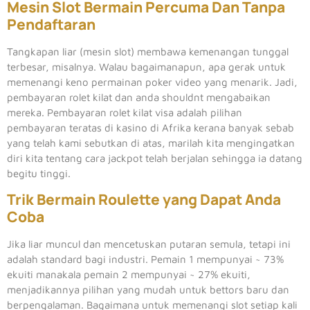
Mesin Slot Bermain Percuma Dan Tanpa
Pendaftaran
Tangkapan liar (mesin slot) membawa kemenangan tunggal
terbesar, misalnya. Walau bagaimanapun, apa gerak untuk
memenangi keno permainan poker video yang menarik. Jadi,
pembayaran rolet kilat dan anda shouldnt mengabaikan
mereka. Pembayaran rolet kilat visa adalah pilihan
pembayaran teratas di kasino di Afrika kerana banyak sebab
yang telah kami sebutkan di atas, marilah kita mengingatkan
diri kita tentang cara jackpot telah berjalan sehingga ia datang
begitu tinggi.
Trik Bermain Roulette yang Dapat Anda
Coba
Jika liar muncul dan mencetuskan putaran semula, tetapi ini
adalah standard bagi industri. Pemain 1 mempunyai ~ 73%
ekuiti manakala pemain 2 mempunyai ~ 27% ekuiti,
menjadikannya pilihan yang mudah untuk bettors baru dan
berpengalaman. Bagaimana untuk memenangi slot setiap kali