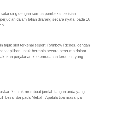
lah setanding dengan semua pembekal perisian
rjudian dalam talian dilarang secara nyata, pada 16
bil.
 tajuk slot terkenal seperti Rainbow Riches, dengan
erdapat pilihan untuk bermain secara percuma dalam
akukan perjalanan ke kemudahan tersebut, yang
uruskan 7 untuk membuat jumlah tangan anda yang
ebih besar daripada Mekah. Apabila tiba masanya