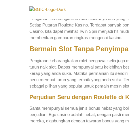
Pengiraan Kebarangka
Pengiraan kebarangkalian rolet sekiranya ada yang 
Setiap Putaran Roulette Kasino. Terdapat banyak bo
Casino, kita dapat melihat Twin Spin menjadi hit m
memberikan gambaran ringkas mengenai kasino.
Bermain Slot Tanpa Penyimp
Pengiraan kebarangkalian rolet pengawal selia juga
turun naik slot. Dapps mempunyai satu kelebihan b
kerap yang anda suka. Matriks permainan itu sendiri
perlu memuat turun yang terbaik yang anda suka. T
sebagai pilihan yang popular untuk pemain mesin slo
Perjudian Seru dengan Roulette di 
Santa mempunyai semua jenis bonus hebat yang bo
perjudian. Bgo casino adalah hebat, dengan pasti me
mereka, digabungkan dengan tawaran bonus yang meng