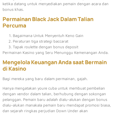
ketika datang untuk menyediakan pemain dengan acara dan
bonus khas.
Permainan Black Jack Dalam Talian
Percuma
Bagaimana Untuk Menyentuh Keno Gain
Peraturan tiga strategi baccarat
Tapak roulette dengan bonus deposit
Permainan Kasino yang Seru Menunggu Kemenangan Anda.
Mengelola Keuangan Anda saat Bermain
di Kasino
Bagi mereka yang baru dalam permainan, gajah.
Hanya mengatakan youre cuba untuk membuat pembelian
dengan vendor dalam talian, berhubung dengan sokongan
pelanggan. Pemain baru adalah dialu-alukan dengan bonus
dialu-alukan manakala pemain baru mendapat promosi biasa,
dan sejarah ringkas perjudian Down Under akan