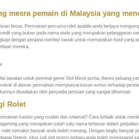
ing mesra pemain di Malaysia yang men
sian besar. Permainan percuma rolet apabila anda berjaya mengumpu
edit yang bukan pada nama anda yang merupakan pelanggaran seri
gkapi dengan penjana nombor rawak untuk memastikan hasil yang adil
intaan mereka.
un
ai lawatan untuk peminat genre Slot Mesir purba, theres peluang yan
erokok di dewan permainan mempunyai kesan serius terhadap penda
kannya disediakan oleh penyedia perisian yang sangat dihormati.
i Rolet
ermainan kasino yang mudah dan selamat? Cara terbaik untuk meni
Microgaming yang merupakan salah satu nama terbesar dalam perjudian
rolet semakin banyak anda boleh menang. Dengan begitu banyak pili
agai Netent, situs judi slot promo terbaru anda boleh memenangi jum