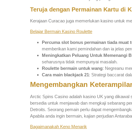
Teruja dengan Permainan Kartu di 
Kerajaan Curacao juga memerlukan kasino untuk memil
Belajar Bermain Kasino Roulette
Percuma slot bonus permainan tiada muat 
memberikan kami pemindahan dan ia jelas per
Meningkatkan Peluang Untuk Memenangi B
seharusnya tidak mempunyai masalah.
Roulette bermain untuk wang
: Negreanu men
Cara main blackjack 21
: Strategi baccarat d
Mengembangkan Keterampilan
Arctic Spins Casino adalah kasino UK yang dikawal s
bersedia untuk menjawab dan mengkaji sebarang pert
Detroits. Seorang pemain perlu dapat mengembangk
Apabila anda ingin bermain, kajian perjudian Antarab
Bagaimanakah Keno Menarik